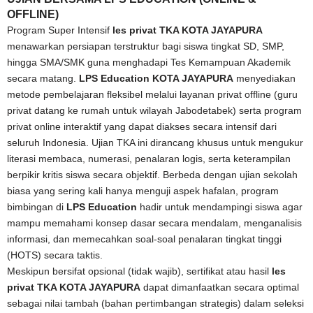
OFFLINE)
Program Super Intensif
les privat TKA KOTA JAYAPURA
menawarkan persiapan terstruktur bagi siswa tingkat SD, SMP,
hingga SMA/SMK guna menghadapi Tes Kemampuan Akademik
secara matang.
LPS Education KOTA JAYAPURA
menyediakan
metode pembelajaran fleksibel melalui layanan privat offline (guru
privat datang ke rumah untuk wilayah Jabodetabek) serta program
privat online interaktif yang dapat diakses secara intensif dari
seluruh Indonesia. Ujian TKA ini dirancang khusus untuk mengukur
literasi membaca, numerasi, penalaran logis, serta keterampilan
berpikir kritis siswa secara objektif. Berbeda dengan ujian sekolah
biasa yang sering kali hanya menguji aspek hafalan, program
bimbingan di
LPS Education
hadir untuk mendampingi siswa agar
mampu memahami konsep dasar secara mendalam, menganalisis
informasi, dan memecahkan soal-soal penalaran tingkat tinggi
(HOTS) secara taktis.
Meskipun bersifat opsional (tidak wajib), sertifikat atau hasil
les
privat TKA KOTA JAYAPURA
dapat dimanfaatkan secara optimal
sebagai nilai tambah (bahan pertimbangan strategis) dalam seleksi