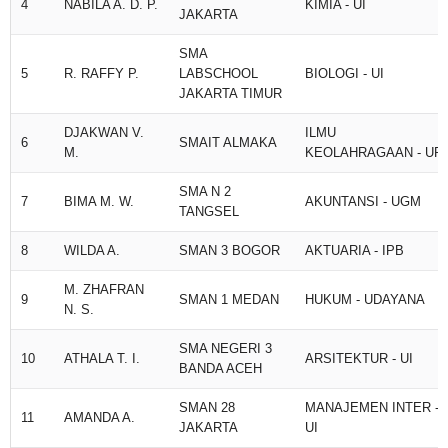
4
NABILA A. D. P.
KIMIA - UI
JAKARTA
SMA
5
R. RAFFY P.
LABSCHOOL
BIOLOGI - UI
JAKARTA TIMUR
DJAKWAN V.
ILMU
6
SMAIT ALMAKA
M.
KEOLAHRAGAAN - UPI
SMA N 2
7
BIMA M. W.
AKUNTANSI - UGM
TANGSEL
8
WILDA A.
SMAN 3 BOGOR
AKTUARIA - IPB
M. ZHAFRAN
9
SMAN 1 MEDAN
HUKUM - UDAYANA
N. S.
SMA NEGERI 3
10
ATHALA T. I.
ARSITEKTUR - UI
BANDA ACEH
SMAN 28
MANAJEMEN INTER -
11
AMANDA A.
JAKARTA
UI