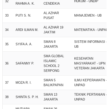
32
HUKUM - UNDIP
RAHMA A. K.
CENDEKIA
AL AZHAR
33
PUTI S. N.
MANAJEMEN - UB
PUSAT
AL AZHAR 19
34
ARDI ILMAN M.
MATEMATIKA - UNPAD
JAKTIM
SMAN 8
SISTEM INFORMASI -
35
SYIFA A. A.
JAKARTA
UB
SMA GLOBAL
KESEHATAN
ISLAMIC
36
SAFANNY P.
MASYARAKAT - UPN
SCHOOL 2
VETERAN JAKARTA
SERPONG
SMAN 5
ILMU KEPERAWATN -
37
MOZA R. I.
BALIKPAPAN
UNPAD
SMAN 13
TEKNIK PERTANIAN -
38
SHINTA S. P. H.
JAKARTA
UNPAD