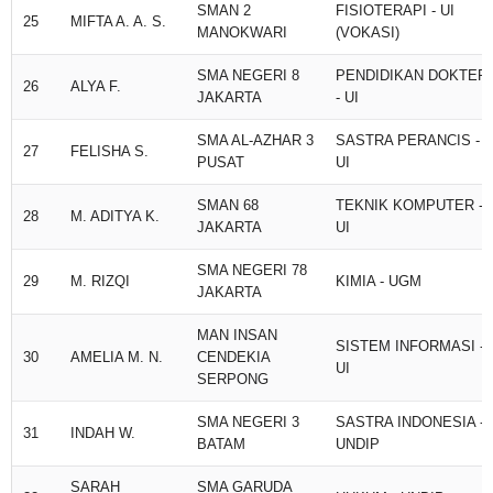
SMAN 2
FISIOTERAPI - UI
25
MIFTA A. A. S.
MANOKWARI
(VOKASI)
SMA NEGERI 8
PENDIDIKAN DOKTER
26
ALYA F.
JAKARTA
- UI
SMA AL-AZHAR 3
SASTRA PERANCIS -
27
FELISHA S.
PUSAT
UI
SMAN 68
TEKNIK KOMPUTER -
28
M. ADITYA K.
JAKARTA
UI
SMA NEGERI 78
29
M. RIZQI
KIMIA - UGM
JAKARTA
MAN INSAN
SISTEM INFORMASI -
30
AMELIA M. N.
CENDEKIA
UI
SERPONG
SMA NEGERI 3
SASTRA INDONESIA -
31
INDAH W.
BATAM
UNDIP
SARAH
SMA GARUDA