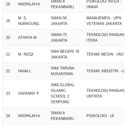
SMAN 8
PSIKOLOGI INTER -
18
NADHILAH A.
PEKANBARU
UNAIR
M. S.
SMAN 58
MANAJEMEN - UPN
19
NURAGUNG.
JAKARTA
VETERAN JAKARTA
SMAN 75
TEKNOLOGI PANGAN -
20
ATHAYA W.
JAKARTA
ITERA
SMA NEGERI 78
21
M. RIZQI
TEKNIK MESIN - UNJ
JAKARTA
SMA TARUNA
22
HANA L.
TEKNIK INDUSTRI - UI
NUSANTARA
SMA GLOBAL
ISLAMIC
TEKNOLOGI PANGAN -
23
SAFANNY P.
SCHOOL 2
UNTIRTA
SERPONG
SMAN 8
24
NADHILAH A.
PSIKOLOGI - UI
PEKANBARU