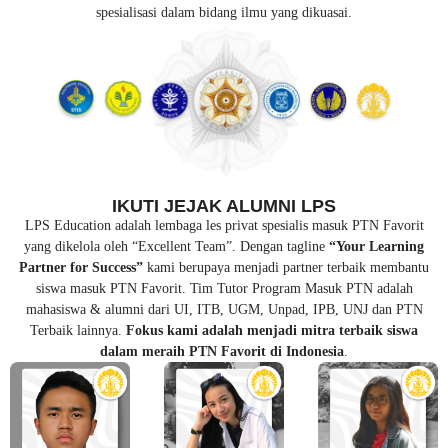
spesialisasi dalam bidang ilmu yang dikuasai.
IKUTI JEJAK ALUMNI LPS
LPS Education adalah lembaga les privat spesialis masuk PTN Favorit
yang dikelola oleh “Excellent Team”. Dengan tagline
“Your Learning
Partner for Success”
kami berupaya menjadi partner terbaik membantu
siswa masuk PTN Favorit. Tim Tutor Program Masuk PTN adalah
mahasiswa & alumni dari UI, ITB, UGM, Unpad, IPB, UNJ dan PTN
Terbaik lainnya.
Fokus kami adalah menjadi mitra terbaik siswa
dalam meraih PTN Favorit di Indonesia
.