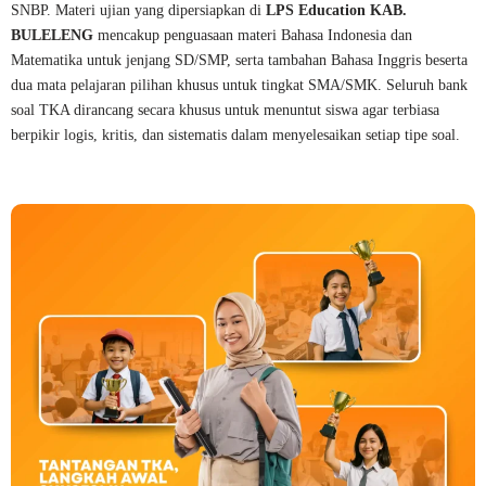
SNBP. Materi ujian yang dipersiapkan di
LPS Education KAB.
BULELENG
mencakup penguasaan materi Bahasa Indonesia dan
Matematika untuk jenjang SD/SMP, serta tambahan Bahasa Inggris beserta
dua mata pelajaran pilihan khusus untuk tingkat SMA/SMK. Seluruh bank
soal TKA dirancang secara khusus untuk menuntut siswa agar terbiasa
berpikir logis, kritis, dan sistematis dalam menyelesaikan setiap tipe soal.