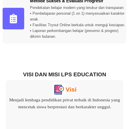
Metode Sukses & Evaluasi Progresif
Pendekatan belajar modern yang terukur dan transparan:
• Pembelajaran personal (1 on 1) menyesuaikan karakter
anak.
• Fasilitas Tryout Online berkala untuk menguji kesiapan.
• Laporan perkembangan belajar (presensi & progres)
dikirim bulanan.
VISI DAN MISI LPS EDUCATION
Visi
Menjadi lembaga pendidikan privat terbaik di Indonesia yang
mencetak siswa berprestasi dan berkarakter unggul.