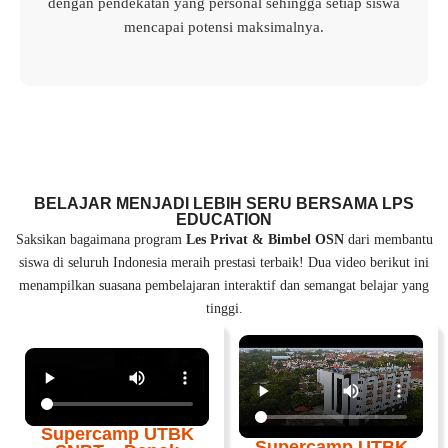
dengan pendekatan yang personal sehingga setiap siswa
mencapai potensi maksimalnya.
BELAJAR MENJADI LEBIH SERU BERSAMA LPS
EDUCATION
Saksikan bagaimana program
Les Privat & Bimbel OSN
dari membantu
siswa di seluruh Indonesia meraih prestasi terbaik! Dua video berikut ini
menampilkan suasana pembelajaran interaktif dan semangat belajar yang
tinggi.
Supercamp UTBK
Supercamp UTBK