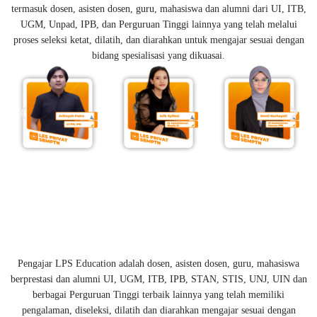
termasuk dosen, asisten dosen, guru, mahasiswa dan alumni dari UI, ITB,
UGM, Unpad, IPB, dan Perguruan Tinggi lainnya yang telah melalui
proses seleksi ketat, dilatih, dan diarahkan untuk mengajar sesuai dengan
bidang spesialisasi yang dikuasai.
Pengajar LPS Education adalah dosen, asisten dosen, guru, mahasiswa
berprestasi dan alumni UI, UGM, ITB, IPB, STAN, STIS, UNJ, UIN dan
berbagai Perguruan Tinggi terbaik lainnya yang telah memiliki
pengalaman, diseleksi, dilatih dan diarahkan mengajar sesuai dengan