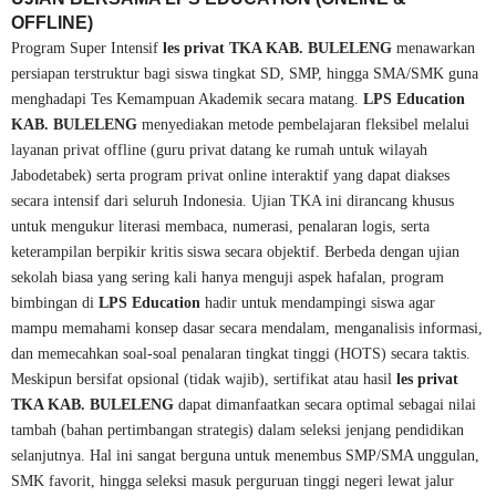
OFFLINE)
Program Super Intensif
les privat TKA KAB. BULELENG
menawarkan
persiapan terstruktur bagi siswa tingkat SD, SMP, hingga SMA/SMK guna
menghadapi Tes Kemampuan Akademik secara matang.
LPS Education
KAB. BULELENG
menyediakan metode pembelajaran fleksibel melalui
layanan privat offline (guru privat datang ke rumah untuk wilayah
Jabodetabek) serta program privat online interaktif yang dapat diakses
secara intensif dari seluruh Indonesia. Ujian TKA ini dirancang khusus
untuk mengukur literasi membaca, numerasi, penalaran logis, serta
keterampilan berpikir kritis siswa secara objektif. Berbeda dengan ujian
sekolah biasa yang sering kali hanya menguji aspek hafalan, program
bimbingan di
LPS Education
hadir untuk mendampingi siswa agar
mampu memahami konsep dasar secara mendalam, menganalisis informasi,
dan memecahkan soal-soal penalaran tingkat tinggi (HOTS) secara taktis.
Meskipun bersifat opsional (tidak wajib), sertifikat atau hasil
les privat
TKA KAB. BULELENG
dapat dimanfaatkan secara optimal sebagai nilai
tambah (bahan pertimbangan strategis) dalam seleksi jenjang pendidikan
selanjutnya. Hal ini sangat berguna untuk menembus SMP/SMA unggulan,
SMK favorit, hingga seleksi masuk perguruan tinggi negeri lewat jalur