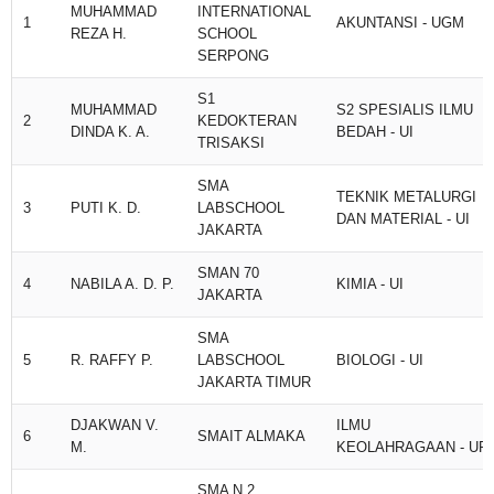
MUHAMMAD
INTERNATIONAL
1
AKUNTANSI - UGM
REZA H.
SCHOOL
SERPONG
S1
MUHAMMAD
S2 SPESIALIS ILMU
2
KEDOKTERAN
DINDA K. A.
BEDAH - UI
TRISAKSI
SMA
TEKNIK METALURGI
3
PUTI K. D.
LABSCHOOL
DAN MATERIAL - UI
JAKARTA
SMAN 70
4
NABILA A. D. P.
KIMIA - UI
JAKARTA
SMA
5
R. RAFFY P.
LABSCHOOL
BIOLOGI - UI
JAKARTA TIMUR
DJAKWAN V.
ILMU
6
SMAIT ALMAKA
M.
KEOLAHRAGAAN - UPI
SMA N 2