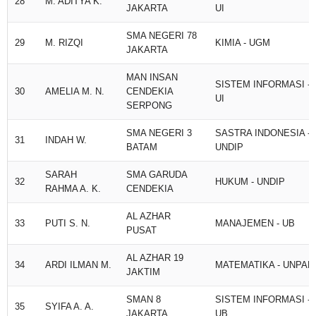
28
M. ADITYA K.
JAKARTA
UI
SMA NEGERI 78
29
M. RIZQI
KIMIA - UGM
JAKARTA
MAN INSAN
SISTEM INFORMASI -
30
AMELIA M. N.
CENDEKIA
UI
SERPONG
SMA NEGERI 3
SASTRA INDONESIA -
31
INDAH W.
BATAM
UNDIP
SARAH
SMA GARUDA
32
HUKUM - UNDIP
RAHMA A. K.
CENDEKIA
AL AZHAR
33
PUTI S. N.
MANAJEMEN - UB
PUSAT
AL AZHAR 19
34
ARDI ILMAN M.
MATEMATIKA - UNPAD
JAKTIM
SMAN 8
SISTEM INFORMASI -
35
SYIFA A. A.
JAKARTA
UB