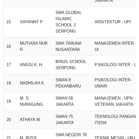
JAKARTA
SMA GLOBAL
ISLAMIC
15
SAFANNY P.
ARSITEKTUR - UPI
SCHOOL 2
SERPONG
MUTIARA NUR
SMA TARUNA
MANAJEMEN INTER -
16
R.
NUSANTARA
UI
BINUS SCHOOL
17
ANGGI A. H.
PSIKOLOGI INTER - UI
SERPONG
SMAN 8
PSIKOLOGI INTER -
18
NADHILAH A.
PEKANBARU
UNAIR
M. S.
SMAN 58
MANAJEMEN - UPN
19
NURAGUNG.
JAKARTA
VETERAN JAKARTA
SMAN 75
TEKNOLOGI PANGAN -
20
ATHAYA W.
JAKARTA
ITERA
SMA NEGERI 78
21
M. RIZQI
TEKNIK MESIN - UNJ