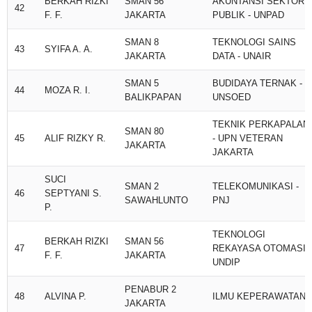
BERKAH RIZKI
SMAN 56
AKUNTANSI SEKTOR
42
F. F.
JAKARTA
PUBLIK - UNPAD
SMAN 8
TEKNOLOGI SAINS
43
SYIFA A. A.
JAKARTA
DATA - UNAIR
SMAN 5
BUDIDAYA TERNAK -
44
MOZA R. I.
BALIKPAPAN
UNSOED
TEKNIK PERKAPALAN
SMAN 80
45
ALIF RIZKY R.
- UPN VETERAN
JAKARTA
JAKARTA
SUCI
SMAN 2
TELEKOMUNIKASI -
46
SEPTYANI S.
SAWAHLUNTO
PNJ
P.
TEKNOLOGI
BERKAH RIZKI
SMAN 56
47
REKAYASA OTOMASI -
F. F.
JAKARTA
UNDIP
PENABUR 2
48
ALVINA P.
ILMU KEPERAWATAN
JAKARTA