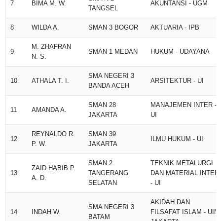
7
BIMA M. W.
AKUNTANSI - UGM
TANGSEL
8
WILDA A.
SMAN 3 BOGOR
AKTUARIA - IPB
M. ZHAFRAN
9
SMAN 1 MEDAN
HUKUM - UDAYANA
N. S.
SMA NEGERI 3
10
ATHALA T. I.
ARSITEKTUR - UI
BANDA ACEH
SMAN 28
MANAJEMEN INTER -
11
AMANDA A.
JAKARTA
UI
REYNALDO R.
SMAN 39
12
ILMU HUKUM - UI
P. W.
JAKARTA
SMAN 2
TEKNIK METALURGI
ZAID HABIB P.
13
TANGERANG
DAN MATERIAL INTER
A. D.
SELATAN
- UI
AKIDAH DAN
SMA NEGERI 3
14
INDAH W.
FILSAFAT ISLAM - UIN
BATAM