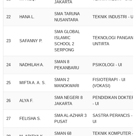
JAKARTA
SMA TARUNA
22
HANA L.
TEKNIK INDUSTRI - UI
NUSANTARA
SMA GLOBAL
ISLAMIC
TEKNOLOGI PANGAN -
23
SAFANNY P.
SCHOOL 2
UNTIRTA
SERPONG
SMAN 8
24
NADHILAH A.
PSIKOLOGI - UI
PEKANBARU
SMAN 2
FISIOTERAPI - UI
25
MIFTA A. A. S.
MANOKWARI
(VOKASI)
SMA NEGERI 8
PENDIDIKAN DOKTER
26
ALYA F.
JAKARTA
- UI
SMA AL-AZHAR 3
SASTRA PERANCIS -
27
FELISHA S.
PUSAT
UI
SMAN 68
TEKNIK KOMPUTER -