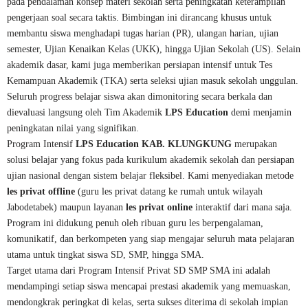
pada pendalaman konsep materi sekolah serta peningkatan keterampilan
pengerjaan soal secara taktis. Bimbingan ini dirancang khusus untuk
membantu siswa menghadapi tugas harian (PR), ulangan harian, ujian
semester, Ujian Kenaikan Kelas (UKK), hingga Ujian Sekolah (US). Selain
akademik dasar, kami juga memberikan persiapan intensif untuk Tes
Kemampuan Akademik (TKA) serta seleksi ujian masuk sekolah unggulan.
Seluruh progress belajar siswa akan dimonitoring secara berkala dan
dievaluasi langsung oleh Tim Akademik
LPS Education
demi menjamin
peningkatan nilai yang signifikan.
Program Intensif
LPS Education KAB. KLUNGKUNG
merupakan
solusi belajar yang fokus pada kurikulum akademik sekolah dan persiapan
ujian nasional dengan sistem belajar fleksibel. Kami menyediakan metode
les privat offline
(guru les privat datang ke rumah untuk wilayah
Jabodetabek) maupun layanan
les privat online
interaktif dari mana saja.
Program ini didukung penuh oleh ribuan guru les berpengalaman,
komunikatif, dan berkompeten yang siap mengajar seluruh mata pelajaran
utama untuk tingkat siswa SD, SMP, hingga SMA.
Target utama dari Program Intensif Privat SD SMP SMA ini adalah
mendampingi setiap siswa mencapai prestasi akademik yang memuaskan,
mendongkrak peringkat di kelas, serta sukses diterima di sekolah impian