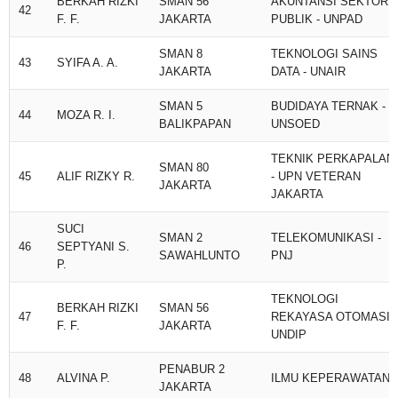
BERKAH RIZKI
SMAN 56
AKUNTANSI SEKTOR
42
F. F.
JAKARTA
PUBLIK - UNPAD
SMAN 8
TEKNOLOGI SAINS
43
SYIFA A. A.
JAKARTA
DATA - UNAIR
SMAN 5
BUDIDAYA TERNAK -
44
MOZA R. I.
BALIKPAPAN
UNSOED
TEKNIK PERKAPALAN
SMAN 80
45
ALIF RIZKY R.
- UPN VETERAN
JAKARTA
JAKARTA
SUCI
SMAN 2
TELEKOMUNIKASI -
46
SEPTYANI S.
SAWAHLUNTO
PNJ
P.
TEKNOLOGI
BERKAH RIZKI
SMAN 56
47
REKAYASA OTOMASI -
F. F.
JAKARTA
UNDIP
PENABUR 2
48
ALVINA P.
ILMU KEPERAWATAN
JAKARTA