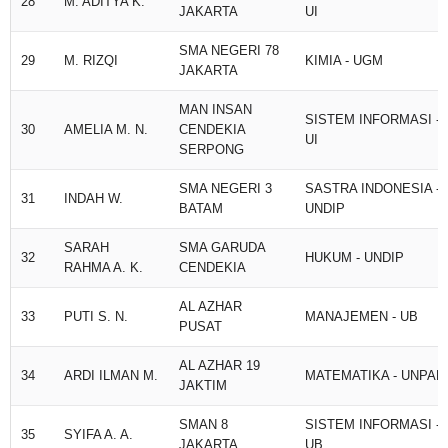
28
M. ADITYA K.
JAKARTA
UI
SMA NEGERI 78
29
M. RIZQI
KIMIA - UGM
JAKARTA
MAN INSAN
SISTEM INFORMASI -
30
AMELIA M. N.
CENDEKIA
UI
SERPONG
SMA NEGERI 3
SASTRA INDONESIA -
31
INDAH W.
BATAM
UNDIP
SARAH
SMA GARUDA
32
HUKUM - UNDIP
RAHMA A. K.
CENDEKIA
AL AZHAR
33
PUTI S. N.
MANAJEMEN - UB
PUSAT
AL AZHAR 19
34
ARDI ILMAN M.
MATEMATIKA - UNPAD
JAKTIM
SMAN 8
SISTEM INFORMASI -
35
SYIFA A. A.
JAKARTA
UB