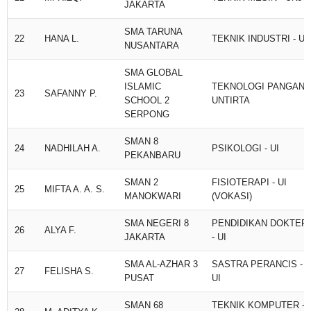
JAKARTA
SMA TARUNA
22
HANA L.
TEKNIK INDUSTRI - UI
NUSANTARA
SMA GLOBAL
ISLAMIC
TEKNOLOGI PANGAN -
23
SAFANNY P.
SCHOOL 2
UNTIRTA
SERPONG
SMAN 8
24
NADHILAH A.
PSIKOLOGI - UI
PEKANBARU
SMAN 2
FISIOTERAPI - UI
25
MIFTA A. A. S.
MANOKWARI
(VOKASI)
SMA NEGERI 8
PENDIDIKAN DOKTER
26
ALYA F.
JAKARTA
- UI
SMA AL-AZHAR 3
SASTRA PERANCIS -
27
FELISHA S.
PUSAT
UI
SMAN 68
TEKNIK KOMPUTER -