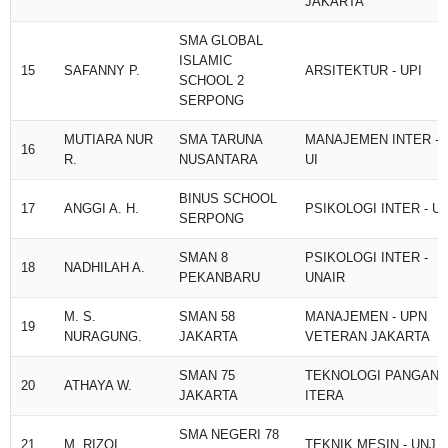
JAKARTA
SMA GLOBAL
ISLAMIC
15
SAFANNY P.
ARSITEKTUR - UPI
SCHOOL 2
SERPONG
MUTIARA NUR
SMA TARUNA
MANAJEMEN INTER -
16
R.
NUSANTARA
UI
BINUS SCHOOL
17
ANGGI A. H.
PSIKOLOGI INTER - UI
SERPONG
SMAN 8
PSIKOLOGI INTER -
18
NADHILAH A.
PEKANBARU
UNAIR
M. S.
SMAN 58
MANAJEMEN - UPN
19
NURAGUNG.
JAKARTA
VETERAN JAKARTA
SMAN 75
TEKNOLOGI PANGAN -
20
ATHAYA W.
JAKARTA
ITERA
SMA NEGERI 78
21
M. RIZQI
TEKNIK MESIN - UNJ