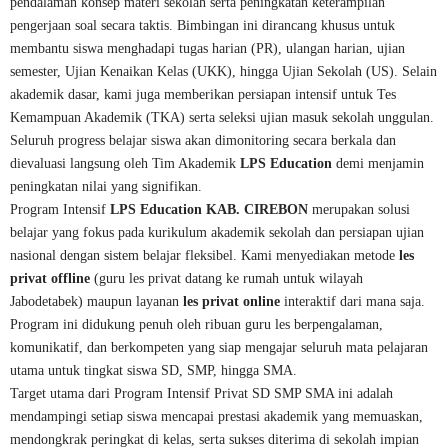
pendalaman konsep materi sekolah serta peningkatan keterampilan
pengerjaan soal secara taktis. Bimbingan ini dirancang khusus untuk
membantu siswa menghadapi tugas harian (PR), ulangan harian, ujian
semester, Ujian Kenaikan Kelas (UKK), hingga Ujian Sekolah (US). Selain
akademik dasar, kami juga memberikan persiapan intensif untuk Tes
Kemampuan Akademik (TKA) serta seleksi ujian masuk sekolah unggulan.
Seluruh progress belajar siswa akan dimonitoring secara berkala dan
dievaluasi langsung oleh Tim Akademik
LPS Education
demi menjamin
peningkatan nilai yang signifikan.
Program Intensif
LPS Education KAB. CIREBON
merupakan solusi
belajar yang fokus pada kurikulum akademik sekolah dan persiapan ujian
nasional dengan sistem belajar fleksibel. Kami menyediakan metode
les
privat offline
(guru les privat datang ke rumah untuk wilayah
Jabodetabek) maupun layanan
les privat online
interaktif dari mana saja.
Program ini didukung penuh oleh ribuan guru les berpengalaman,
komunikatif, dan berkompeten yang siap mengajar seluruh mata pelajaran
utama untuk tingkat siswa SD, SMP, hingga SMA.
Target utama dari Program Intensif Privat SD SMP SMA ini adalah
mendampingi setiap siswa mencapai prestasi akademik yang memuaskan,
mendongkrak peringkat di kelas, serta sukses diterima di sekolah impian