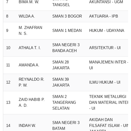
7
BIMA M. W.
AKUNTANSI - UGM
TANGSEL
8
WILDA A.
SMAN 3 BOGOR
AKTUARIA - IPB
M. ZHAFRAN
9
SMAN 1 MEDAN
HUKUM - UDAYANA
N. S.
SMA NEGERI 3
10
ATHALA T. I.
ARSITEKTUR - UI
BANDA ACEH
SMAN 28
MANAJEMEN INTER -
11
AMANDA A.
JAKARTA
UI
REYNALDO R.
SMAN 39
12
ILMU HUKUM - UI
P. W.
JAKARTA
SMAN 2
TEKNIK METALURGI
ZAID HABIB P.
13
TANGERANG
DAN MATERIAL INTER
A. D.
SELATAN
- UI
AKIDAH DAN
SMA NEGERI 3
14
INDAH W.
FILSAFAT ISLAM - UIN
BATAM