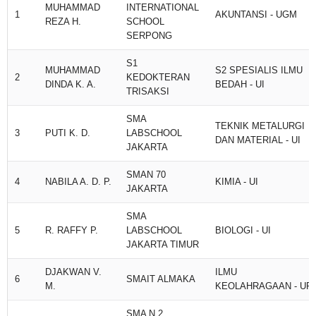
MUHAMMAD
INTERNATIONAL
1
AKUNTANSI - UGM
REZA H.
SCHOOL
SERPONG
S1
MUHAMMAD
S2 SPESIALIS ILMU
2
KEDOKTERAN
DINDA K. A.
BEDAH - UI
TRISAKSI
SMA
TEKNIK METALURGI
3
PUTI K. D.
LABSCHOOL
DAN MATERIAL - UI
JAKARTA
SMAN 70
4
NABILA A. D. P.
KIMIA - UI
JAKARTA
SMA
5
R. RAFFY P.
LABSCHOOL
BIOLOGI - UI
JAKARTA TIMUR
DJAKWAN V.
ILMU
6
SMAIT ALMAKA
M.
KEOLAHRAGAAN - UPI
SMA N 2