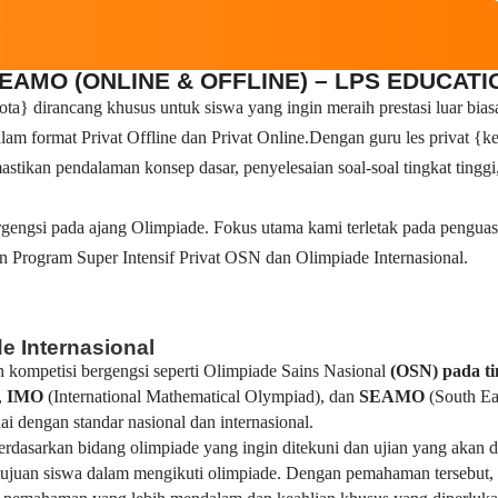
SEAMO (ONLINE & OFFLINE) – LPS EDUCATI
} dirancang khusus untuk siswa yang ingin meraih prestasi luar biasa
alam format Privat Offline dan Privat Online.Dengan guru les privat
stikan pendalaman konsep dasar, penyelesaian soal-soal tingkat tinggi,
gengsi pada ajang Olimpiade. Fokus utama kami terletak pada pengua
n Program Super Intensif Privat OSN dan Olimpiade Internasional.
e Internasional
 kompetisi bergengsi seperti Olimpiade Sains Nasional
(OSN) pada t
,
IMO
(International Mathematical Olympiad), dan
SEAMO
(South Ea
 dengan standar nasional dan internasional.
 berdasarkan bidang olimpiade yang ingin ditekuni dan ujian yang aka
uan siswa dalam mengikuti olimpiade. Dengan pemahaman tersebut, k