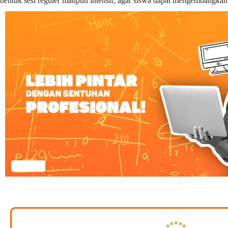
bentuk sesi reguler maupun intensif, agar siswa dapat mengembangka