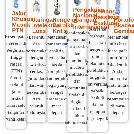
Pengakuan
Peluang
Jalur
Nasional
Beasiswa
Khusus
Jaringan
Pengembangan
Portofo
&
Eksklusif
Masuk
Intelektual
Berpikir
Akade
Internasional
Akses ke
PTN
Luas
Kritis
Gemila
Mendapatkan
berbagai
Kesempatan
Bertemu
Mengasah
Menambah
pengakuan
beasiswa
diterima di
dan
kemampuan
nilai luar
dan apresiasi
bergengsi
Perguruan
berinteraksi
analisis,
biasa pada
dari
untuk
Tinggi
dengan
pemecahan
portofolio
pemerintah,
melanjutkan
Negeri
siswa-siswa
masalah
akademik
institusi
pendidikan
(PTN)
cerdas,
kompleks,
Anda,
pendidikan,
tinggi di
favorit
guru, dan
dan berpikir
membuka
dan
universitas
melalui
ilmuwan
logis yang
pintu untuk
komunitas
terbaik,
jalur
terkemuka
sangat
berbagai
ilmiah di
baik di
prestasi
dari
berharga di
kesempatan
tingkat
dalam
olimpiade
seluruh
masa
di masa
nasional
maupun
tanpa tes
Indonesia.
depan.
depan.
bahkan
luar negeri.
yang ketat.
internasional.