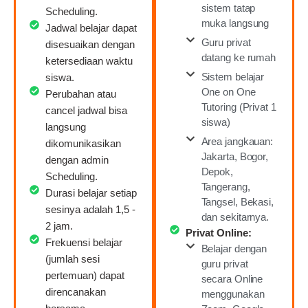
sistem tatap
Scheduling.
muka langsung
Jadwal belajar dapat
Guru privat
disesuaikan dengan
datang ke rumah
ketersediaan waktu
Sistem belajar
siswa.
One on One
Perubahan atau
Tutoring (Privat 1
cancel jadwal bisa
siswa)
langsung
Area jangkauan:
dikomunikasikan
Jakarta, Bogor,
dengan admin
Depok,
Scheduling.
Tangerang,
Durasi belajar setiap
Tangsel, Bekasi,
sesinya adalah 1,5 -
dan sekitarnya.
2 jam.
Privat Online:
Frekuensi belajar
Belajar dengan
(jumlah sesi
guru privat
pertemuan) dapat
secara Online
direncanakan
menggunakan