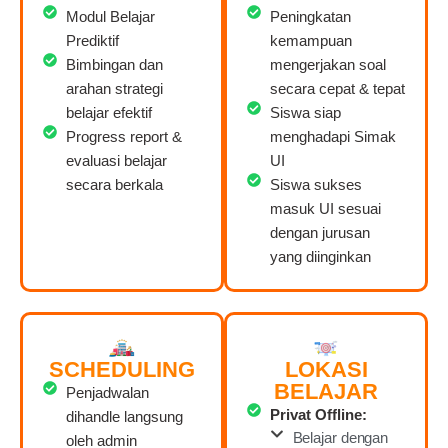
Modul Belajar
Peningkatan
Prediktif
kemampuan
Bimbingan dan
mengerjakan soal
arahan strategi
secara cepat & tepat
belajar efektif
Siswa siap
Progress report &
menghadapi Simak
evaluasi belajar
UI
secara berkala
Siswa sukses
masuk UI sesuai
dengan jurusan
yang diinginkan
SCHEDULING
LOKASI
BELAJAR
Penjadwalan
Privat Offline:
dihandle langsung
Belajar dengan
oleh admin