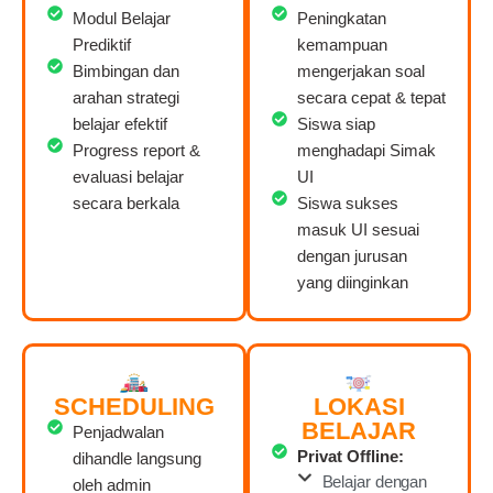
Modul Belajar
Peningkatan
Prediktif
kemampuan
Bimbingan dan
mengerjakan soal
arahan strategi
secara cepat & tepat
belajar efektif
Siswa siap
Progress report &
menghadapi Simak
evaluasi belajar
UI
secara berkala
Siswa sukses
masuk UI sesuai
dengan jurusan
yang diinginkan
SCHEDULING
LOKASI
BELAJAR
Penjadwalan
Privat Offline:
dihandle langsung
Belajar dengan
oleh admin