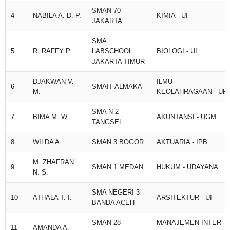
SMAN 70
4
NABILA A. D. P.
KIMIA - UI
JAKARTA
SMA
5
R. RAFFY P.
LABSCHOOL
BIOLOGI - UI
JAKARTA TIMUR
DJAKWAN V.
ILMU
6
SMAIT ALMAKA
M.
KEOLAHRAGAAN - UPI
SMA N 2
7
BIMA M. W.
AKUNTANSI - UGM
TANGSEL
8
WILDA A.
SMAN 3 BOGOR
AKTUARIA - IPB
M. ZHAFRAN
9
SMAN 1 MEDAN
HUKUM - UDAYANA
N. S.
SMA NEGERI 3
10
ATHALA T. I.
ARSITEKTUR - UI
BANDA ACEH
SMAN 28
MANAJEMEN INTER -
11
AMANDA A.