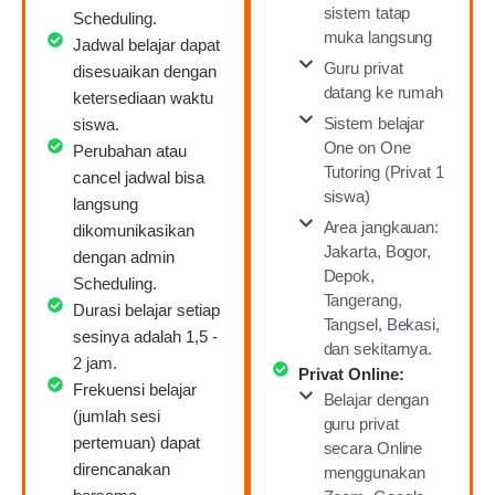
sistem tatap
Scheduling.
muka langsung
Jadwal belajar dapat
Guru privat
disesuaikan dengan
datang ke rumah
ketersediaan waktu
Sistem belajar
siswa.
One on One
Perubahan atau
Tutoring (Privat 1
cancel jadwal bisa
siswa)
langsung
Area jangkauan:
dikomunikasikan
Jakarta, Bogor,
dengan admin
Depok,
Scheduling.
Tangerang,
Durasi belajar setiap
Tangsel, Bekasi,
sesinya adalah 1,5 -
dan sekitarnya.
2 jam.
Privat Online:
Frekuensi belajar
Belajar dengan
(jumlah sesi
guru privat
pertemuan) dapat
secara Online
direncanakan
menggunakan