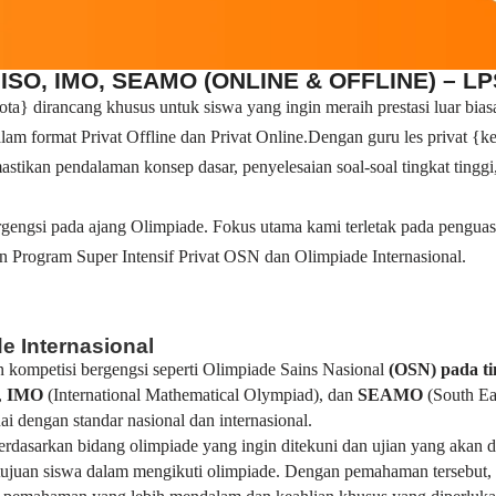
ISO, IMO, SEAMO (ONLINE & OFFLINE) – L
} dirancang khusus untuk siswa yang ingin meraih prestasi luar biasa
alam format Privat Offline dan Privat Online.Dengan guru les privat
stikan pendalaman konsep dasar, penyelesaian soal-soal tingkat tinggi,
gengsi pada ajang Olimpiade. Fokus utama kami terletak pada pengua
n Program Super Intensif Privat OSN dan Olimpiade Internasional.
e Internasional
 kompetisi bergengsi seperti Olimpiade Sains Nasional
(OSN) pada t
,
IMO
(International Mathematical Olympiad), dan
SEAMO
(South Ea
 dengan standar nasional dan internasional.
 berdasarkan bidang olimpiade yang ingin ditekuni dan ujian yang aka
uan siswa dalam mengikuti olimpiade. Dengan pemahaman tersebut, k