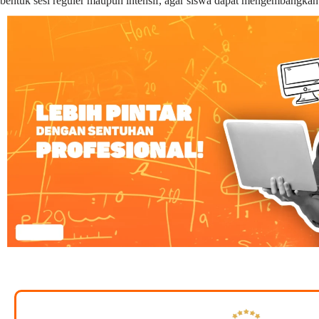
bentuk sesi reguler maupun intensif, agar siswa dapat mengembangka