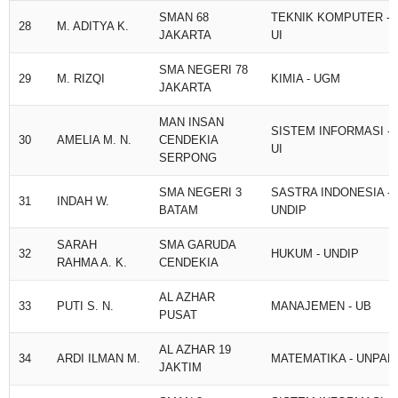
SMAN 68
TEKNIK KOMPUTER -
28
M. ADITYA K.
JAKARTA
UI
SMA NEGERI 78
29
M. RIZQI
KIMIA - UGM
JAKARTA
MAN INSAN
SISTEM INFORMASI -
30
AMELIA M. N.
CENDEKIA
UI
SERPONG
SMA NEGERI 3
SASTRA INDONESIA -
31
INDAH W.
BATAM
UNDIP
SARAH
SMA GARUDA
32
HUKUM - UNDIP
RAHMA A. K.
CENDEKIA
AL AZHAR
33
PUTI S. N.
MANAJEMEN - UB
PUSAT
AL AZHAR 19
34
ARDI ILMAN M.
MATEMATIKA - UNPAD
JAKTIM