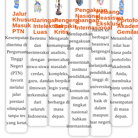
Pengakuan
Peluang
Jalur
Nasional
Beasiswa
Khusus
Jaringan
Pengembangan
Portofo
&
Eksklusif
Masuk
Intelektual
Berpikir
Akade
Internasional
Akses ke
PTN
Luas
Kritis
Gemila
Mendapatkan
berbagai
Kesempatan
Bertemu
Mengasah
Menambah
pengakuan
beasiswa
diterima di
dan
kemampuan
nilai luar
dan apresiasi
bergengsi
Perguruan
berinteraksi
analisis,
biasa pada
dari
untuk
Tinggi
dengan
pemecahan
portofolio
pemerintah,
melanjutkan
Negeri
siswa-siswa
masalah
akademik
institusi
pendidikan
(PTN)
cerdas,
kompleks,
Anda,
pendidikan,
tinggi di
favorit
guru, dan
dan berpikir
membuka
dan
universitas
melalui
ilmuwan
logis yang
pintu untuk
komunitas
terbaik,
jalur
terkemuka
sangat
berbagai
ilmiah di
baik di
prestasi
dari
berharga di
kesempatan
tingkat
dalam
olimpiade
seluruh
masa
di masa
nasional
maupun
tanpa tes
Indonesia.
depan.
depan.
bahkan
luar negeri.
yang ketat.
internasional.