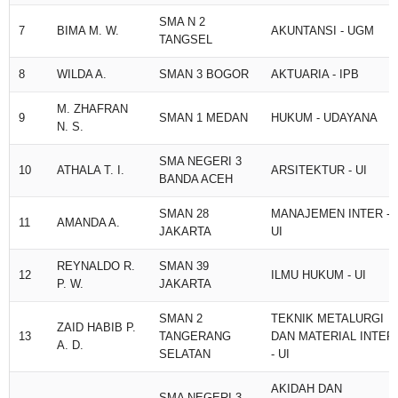
SMA N 2
7
BIMA M. W.
AKUNTANSI - UGM
TANGSEL
8
WILDA A.
SMAN 3 BOGOR
AKTUARIA - IPB
M. ZHAFRAN
9
SMAN 1 MEDAN
HUKUM - UDAYANA
N. S.
SMA NEGERI 3
10
ATHALA T. I.
ARSITEKTUR - UI
BANDA ACEH
SMAN 28
MANAJEMEN INTER -
11
AMANDA A.
JAKARTA
UI
REYNALDO R.
SMAN 39
12
ILMU HUKUM - UI
P. W.
JAKARTA
SMAN 2
TEKNIK METALURGI
ZAID HABIB P.
13
TANGERANG
DAN MATERIAL INTER
A. D.
SELATAN
- UI
AKIDAH DAN