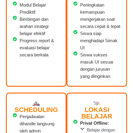
Modul Belajar
Peningkatan
Prediktif
kemampuan
Bimbingan dan
mengerjakan soal
arahan strategi
secara cepat & tepat
belajar efektif
Siswa siap
Progress report &
menghadapi Simak
evaluasi belajar
UI
secara berkala
Siswa sukses
masuk UI sesuai
dengan jurusan
yang diinginkan
SCHEDULING
LOKASI
BELAJAR
Penjadwalan
Privat Offline:
dihandle langsung
Belajar dengan
oleh admin