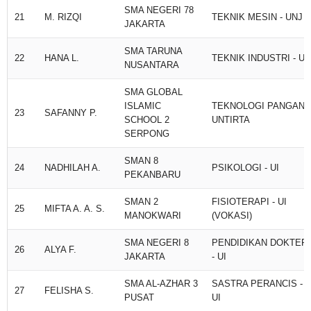
SMA NEGERI 78
21
M. RIZQI
TEKNIK MESIN - UNJ
JAKARTA
SMA TARUNA
22
HANA L.
TEKNIK INDUSTRI - UI
NUSANTARA
SMA GLOBAL
ISLAMIC
TEKNOLOGI PANGAN -
23
SAFANNY P.
SCHOOL 2
UNTIRTA
SERPONG
SMAN 8
24
NADHILAH A.
PSIKOLOGI - UI
PEKANBARU
SMAN 2
FISIOTERAPI - UI
25
MIFTA A. A. S.
MANOKWARI
(VOKASI)
SMA NEGERI 8
PENDIDIKAN DOKTER
26
ALYA F.
JAKARTA
- UI
SMA AL-AZHAR 3
SASTRA PERANCIS -
27
FELISHA S.
PUSAT
UI