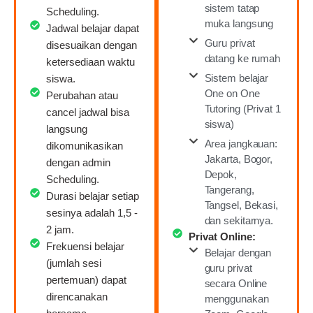
sistem tatap
Scheduling.
muka langsung
Jadwal belajar dapat
Guru privat
disesuaikan dengan
datang ke rumah
ketersediaan waktu
Sistem belajar
siswa.
One on One
Perubahan atau
Tutoring (Privat 1
cancel jadwal bisa
siswa)
langsung
Area jangkauan:
dikomunikasikan
Jakarta, Bogor,
dengan admin
Depok,
Scheduling.
Tangerang,
Durasi belajar setiap
Tangsel, Bekasi,
sesinya adalah 1,5 -
dan sekitarnya.
2 jam.
Privat Online:
Frekuensi belajar
Belajar dengan
(jumlah sesi
guru privat
pertemuan) dapat
secara Online
direncanakan
menggunakan