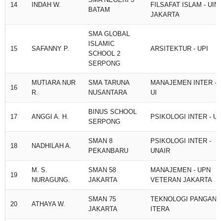
SMA NEGERI 3
14
INDAH W.
FILSAFAT ISLAM - UIN
BATAM
JAKARTA
SMA GLOBAL
ISLAMIC
15
SAFANNY P.
ARSITEKTUR - UPI
SCHOOL 2
SERPONG
MUTIARA NUR
SMA TARUNA
MANAJEMEN INTER -
16
R.
NUSANTARA
UI
BINUS SCHOOL
17
ANGGI A. H.
PSIKOLOGI INTER - UI
SERPONG
SMAN 8
PSIKOLOGI INTER -
18
NADHILAH A.
PEKANBARU
UNAIR
M. S.
SMAN 58
MANAJEMEN - UPN
19
NURAGUNG.
JAKARTA
VETERAN JAKARTA
SMAN 75
TEKNOLOGI PANGAN -
20
ATHAYA W.
JAKARTA
ITERA