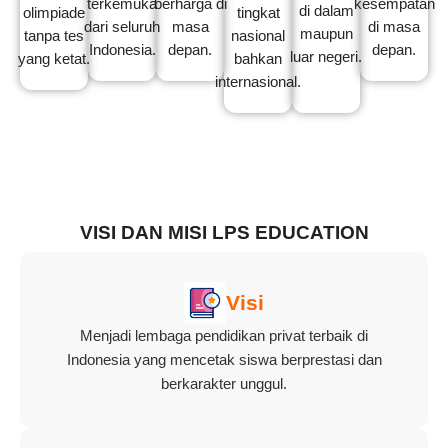
terkemuka
berharga di
kesempatan
di dalam
olimpiade
tingkat
dari seluruh
masa
di masa
maupun
tanpa tes
nasional
Indonesia.
depan.
depan.
luar negeri.
yang ketat.
bahkan
internasional.
VISI DAN MISI LPS EDUCATION
Visi
Menjadi lembaga pendidikan privat terbaik di
Indonesia yang mencetak siswa berprestasi dan
berkarakter unggul.