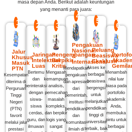
masa depan Anda. Berikut adalah keuntungan
yang menanti para juara:
4
5
1
2
3
6
Pengakuan
Peluang
Nasional
Jalur
Jaringan
Pengembangan
Portofo
Beasiswa
&
Khusus
Intelektual
Berpikir
Akade
Eksklusif
Internasional
Masuk
Luas
Kritis
Gemila
Akses ke
PTN
Mendapatkan
Bertemu
Mengasah
Menambah
berbagai
Kesempatan
pengakuan
dan
kemampuan
nilai luar
beasiswa
diterima di
dan apresiasi
berinteraksi
analisis,
biasa pada
bergengsi
Perguruan
dari
dengan
pemecahan
portofolio
untuk
Tinggi
pemerintah,
siswa-
masalah
akademik
melanjutkan
Negeri
institusi
siswa
kompleks,
Anda,
pendidikan
(PTN)
pendidikan,
cerdas,
dan berpikir
membuka
tinggi di
favorit
dan
guru, dan
logis yang
pintu untuk
universitas
melalui jalur
komunitas
ilmuwan
sangat
berbagai
terbaik, baik
prestasi
ilmiah di