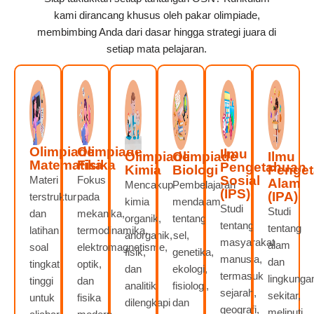
kami dirancang khusus oleh pakar olimpiade,
membimbing Anda dari dasar hingga strategi juara di
setiap mata pelajaran.
Olimpiade
Olimpiade
Ilmu
Olimpiade
Olimpiade
Ilmu
Matematika
Fisika
Pengetahuan
Kimia
Biologi
Penge
Sosial
Materi
Fokus
Alam
Mencakup
Pembelajaran
(IPS)
(IPA)
terstruktur
pada
kimia
mendalam
Studi
Studi
dan
mekanika,
organik,
tentang
tentang
tentang
latihan
termodinamika,
anorganik,
sel,
masyarakat
alam
soal
elektromagnetisme,
fisik,
genetika,
manusia,
dan
tingkat
optik,
dan
ekologi,
termasuk
lingkunga
tinggi
dan
analitik,
fisiologi,
sejarah,
sekitar,
untuk
fisika
dilengkapi
dan
geografi,
meliputi