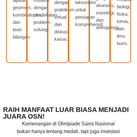
aljabar,
modern
dengan
taksonomi
ekonomi,
biologi,
geometri,
dengan
praktikum
untuk
sosiologi,
fisika,
kombinatorika,
pendekatan
virtual
persiapan
dan
kimia,
dan
problem-
dan
komprehensif.
antropologi.
dan
teori
solving.
diskusi
ilmu
bilangan.
kasus.
bumi.
RAIH MANFAAT LUAR BIASA MENJADI
JUARA OSN!
Kemenangan di Olimpiade Sains Nasional
bukan hanya tentang medali, tapi juga investasi