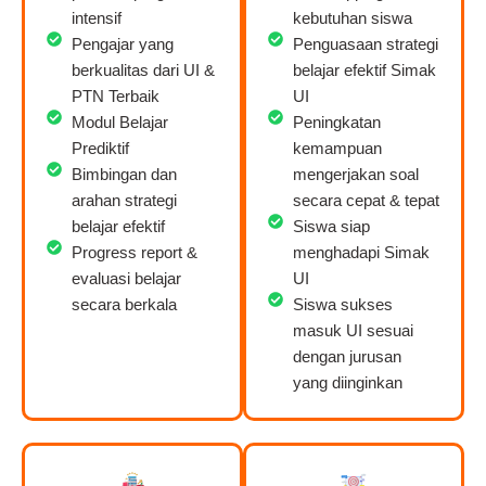
intensif
kebutuhan siswa
Pengajar yang
Penguasaan strategi
berkualitas dari UI &
belajar efektif Simak
PTN Terbaik
UI
Modul Belajar
Peningkatan
Prediktif
kemampuan
Bimbingan dan
mengerjakan soal
arahan strategi
secara cepat & tepat
belajar efektif
Siswa siap
Progress report &
menghadapi Simak
evaluasi belajar
UI
secara berkala
Siswa sukses
masuk UI sesuai
dengan jurusan
yang diinginkan