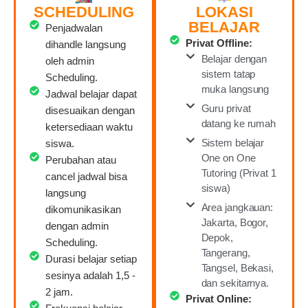
SCHEDULING
LOKASI
BELAJAR
Penjadwalan
Privat Offline:
dihandle langsung
Belajar dengan
oleh admin
sistem tatap
Scheduling.
muka langsung
Jadwal belajar dapat
Guru privat
disesuaikan dengan
datang ke rumah
ketersediaan waktu
Sistem belajar
siswa.
One on One
Perubahan atau
Tutoring (Privat 1
cancel jadwal bisa
siswa)
langsung
Area jangkauan:
dikomunikasikan
Jakarta, Bogor,
dengan admin
Depok,
Scheduling.
Tangerang,
Durasi belajar setiap
Tangsel, Bekasi,
sesinya adalah 1,5 -
dan sekitarnya.
2 jam.
Privat Online: