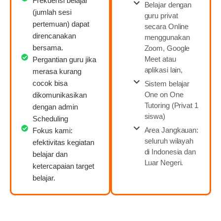
Frekuensi belajar
Belajar dengan
(jumlah sesi
guru privat
pertemuan) dapat
secara Online
direncanakan
menggunakan
bersama.
Zoom, Google
Meet atau
Pergantian guru jika
aplikasi lain,
merasa kurang
cocok bisa
Sistem belajar
One on One
dikomunikasikan
Tutoring (Privat 1
dengan admin
siswa)
Scheduling
Area Jangkauan:
Fokus kami:
seluruh wilayah
efektivitas kegiatan
di Indonesia dan
belajar dan
Luar Negeri.
ketercapaian target
belajar.