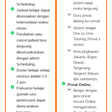
sistem tatap
Scheduling.
muka langsung
Jadwal belajar dapat
Guru privat
disesuaikan dengan
datang ke rumah
ketersediaan waktu
Sistem belajar
siswa.
One on One
Perubahan atau
Tutoring (Privat 1
cancel jadwal bisa
siswa)
langsung
Area jangkauan:
dikomunikasikan
Jakarta, Bogor,
dengan admin
Depok,
Scheduling.
Tangerang,
Durasi belajar setiap
Tangsel, Bekasi,
sesinya adalah 1,5 -
dan sekitarnya.
2 jam.
Privat Online:
Frekuensi belajar
Belajar dengan
(jumlah sesi
guru privat
pertemuan) dapat
secara Online
direncanakan
menggunakan