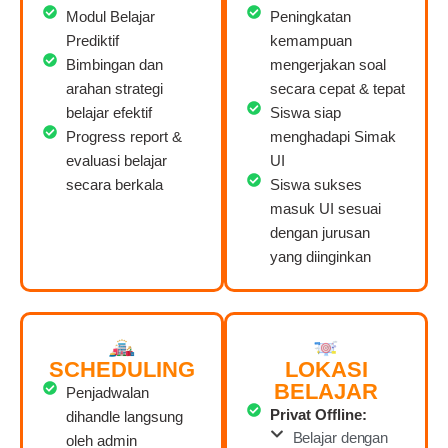
Modul Belajar
Peningkatan
Prediktif
kemampuan
Bimbingan dan
mengerjakan soal
arahan strategi
secara cepat & tepat
belajar efektif
Siswa siap
Progress report &
menghadapi Simak
evaluasi belajar
UI
secara berkala
Siswa sukses
masuk UI sesuai
dengan jurusan
yang diinginkan
SCHEDULING
LOKASI
BELAJAR
Penjadwalan
Privat Offline:
dihandle langsung
Belajar dengan
oleh admin