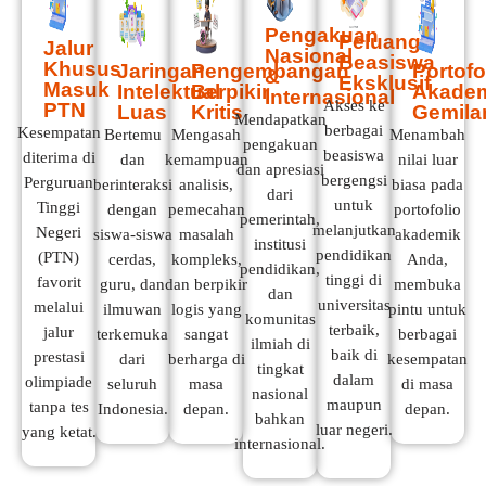
Pengakuan
Peluang
Jalur
Nasional
Beasiswa
Khusus
Jaringan
Pengembangan
Portofo
&
Eksklusif
Masuk
Intelektual
Berpikir
Akade
Internasional
Akses ke
PTN
Luas
Kritis
Gemila
Mendapatkan
berbagai
Kesempatan
Bertemu
Mengasah
Menambah
pengakuan
beasiswa
diterima di
dan
kemampuan
nilai luar
dan apresiasi
bergengsi
Perguruan
berinteraksi
analisis,
biasa pada
dari
untuk
Tinggi
dengan
pemecahan
portofolio
pemerintah,
melanjutkan
Negeri
siswa-siswa
masalah
akademik
institusi
pendidikan
(PTN)
cerdas,
kompleks,
Anda,
pendidikan,
tinggi di
favorit
guru, dan
dan berpikir
membuka
dan
universitas
melalui
ilmuwan
logis yang
pintu untuk
komunitas
terbaik,
jalur
terkemuka
sangat
berbagai
ilmiah di
baik di
prestasi
dari
berharga di
kesempatan
tingkat
dalam
olimpiade
seluruh
masa
di masa
nasional
maupun
tanpa tes
Indonesia.
depan.
depan.
bahkan
luar negeri.
yang ketat.
internasional.