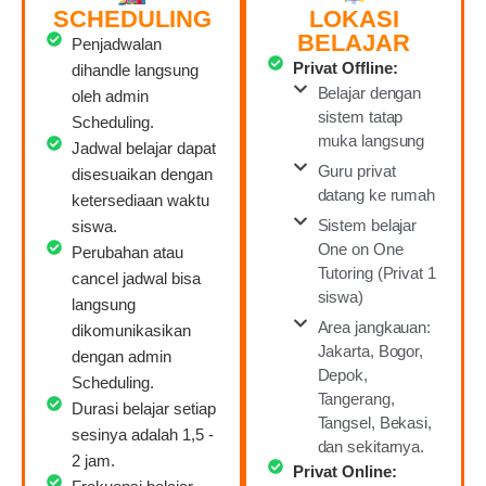
SCHEDULING
LOKASI
BELAJAR
Penjadwalan
Privat Offline:
dihandle langsung
Belajar dengan
oleh admin
sistem tatap
Scheduling.
muka langsung
Jadwal belajar dapat
Guru privat
disesuaikan dengan
datang ke rumah
ketersediaan waktu
Sistem belajar
siswa.
One on One
Perubahan atau
Tutoring (Privat 1
cancel jadwal bisa
siswa)
langsung
Area jangkauan:
dikomunikasikan
Jakarta, Bogor,
dengan admin
Depok,
Scheduling.
Tangerang,
Durasi belajar setiap
Tangsel, Bekasi,
sesinya adalah 1,5 -
dan sekitarnya.
2 jam.
Privat Online: