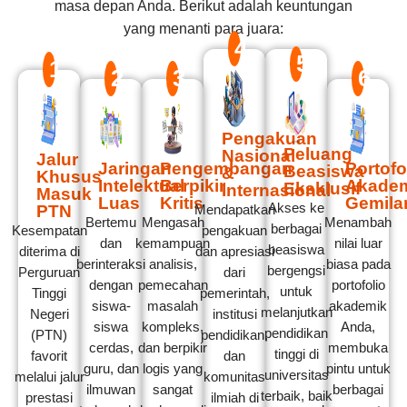
masa depan Anda. Berikut adalah keuntungan
yang menanti para juara:
4
5
1
2
3
6
Pengakuan
Peluang
Nasional
Jalur
Jaringan
Pengembangan
Portofo
Beasiswa
&
Khusus
Intelektual
Berpikir
Akade
Eksklusif
Internasional
Masuk
Luas
Kritis
Gemila
Akses ke
PTN
Mendapatkan
Bertemu
Mengasah
Menambah
berbagai
Kesempatan
pengakuan
dan
kemampuan
nilai luar
beasiswa
diterima di
dan apresiasi
berinteraksi
analisis,
biasa pada
bergengsi
Perguruan
dari
dengan
pemecahan
portofolio
untuk
Tinggi
pemerintah,
siswa-
masalah
akademik
melanjutkan
Negeri
institusi
siswa
kompleks,
Anda,
pendidikan
(PTN)
pendidikan,
cerdas,
dan berpikir
membuka
tinggi di
favorit
dan
guru, dan
logis yang
pintu untuk
universitas
melalui jalur
komunitas
ilmuwan
sangat
berbagai
terbaik, baik
prestasi
ilmiah di