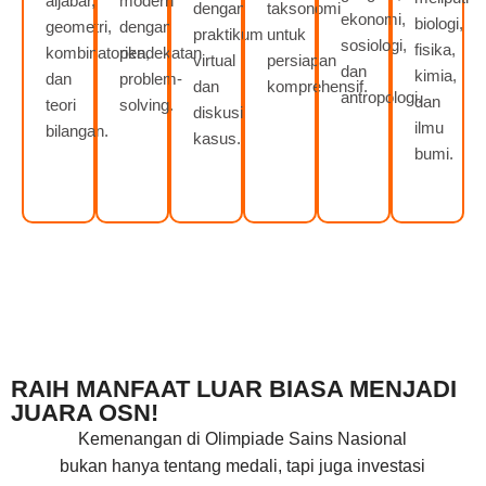
aljabar,
modern
dengan
taksonomi
ekonomi,
biologi,
geometri,
dengan
praktikum
untuk
sosiologi,
fisika,
kombinatorika,
pendekatan
virtual
persiapan
dan
kimia,
dan
problem-
dan
komprehensif.
antropologi.
dan
teori
solving.
diskusi
ilmu
bilangan.
kasus.
bumi.
RAIH MANFAAT LUAR BIASA MENJADI
JUARA OSN!
Kemenangan di Olimpiade Sains Nasional
bukan hanya tentang medali, tapi juga investasi