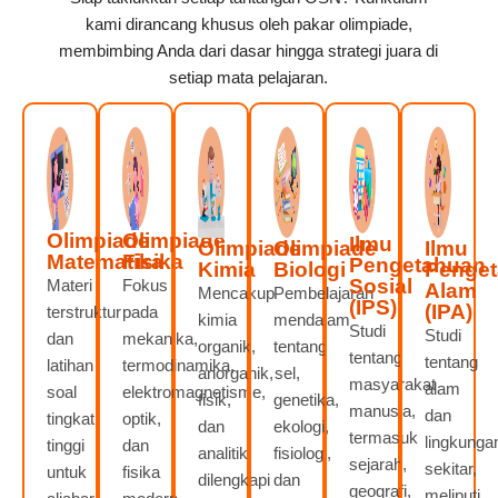
kami dirancang khusus oleh pakar olimpiade,
membimbing Anda dari dasar hingga strategi juara di
setiap mata pelajaran.
Olimpiade
Olimpiade
Ilmu
Olimpiade
Olimpiade
Ilmu
Matematika
Fisika
Pengetahuan
Kimia
Biologi
Penge
Sosial
Materi
Fokus
Alam
Mencakup
Pembelajaran
(IPS)
(IPA)
terstruktur
pada
kimia
mendalam
Studi
Studi
dan
mekanika,
organik,
tentang
tentang
tentang
latihan
termodinamika,
anorganik,
sel,
masyarakat
alam
soal
elektromagnetisme,
fisik,
genetika,
manusia,
dan
tingkat
optik,
dan
ekologi,
termasuk
lingkunga
tinggi
dan
analitik,
fisiologi,
sejarah,
sekitar,
untuk
fisika
dilengkapi
dan
geografi,
meliputi