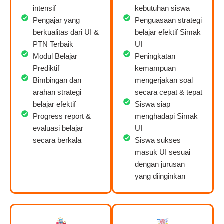
intensif
kebutuhan siswa
Pengajar yang
Penguasaan strategi
berkualitas dari UI &
belajar efektif Simak
PTN Terbaik
UI
Modul Belajar
Peningkatan
Prediktif
kemampuan
Bimbingan dan
mengerjakan soal
arahan strategi
secara cepat & tepat
belajar efektif
Siswa siap
Progress report &
menghadapi Simak
evaluasi belajar
UI
secara berkala
Siswa sukses
masuk UI sesuai
dengan jurusan
yang diinginkan