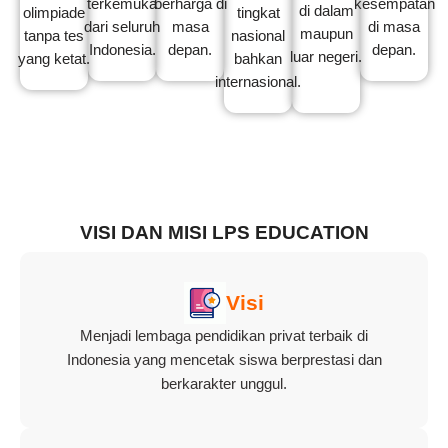
terkemuka
berharga di
kesempatan
di dalam
olimpiade
tingkat
dari seluruh
masa
di masa
maupun
tanpa tes
nasional
Indonesia.
depan.
depan.
luar negeri.
yang ketat.
bahkan
internasional.
VISI DAN MISI LPS EDUCATION
Visi
Menjadi lembaga pendidikan privat terbaik di
Indonesia yang mencetak siswa berprestasi dan
berkarakter unggul.