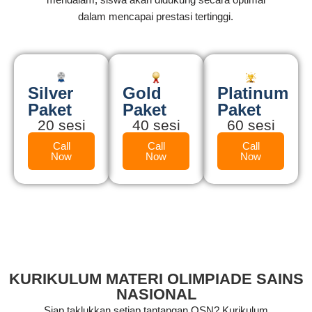
dalam mencapai prestasi tertinggi.
Silver
Gold
Platinum
Paket
Paket
Paket
20 sesi
40 sesi
60 sesi
Call
Call
Call
Now
Now
Now
KURIKULUM MATERI OLIMPIADE SAINS
NASIONAL
Siap taklukkan setiap tantangan OSN? Kurikulum