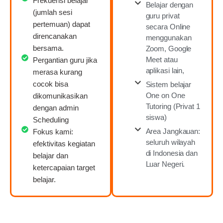
Frekuensi belajar
Belajar dengan
(jumlah sesi
guru privat
pertemuan) dapat
secara Online
direncanakan
menggunakan
bersama.
Zoom, Google
Meet atau
Pergantian guru jika
aplikasi lain,
merasa kurang
cocok bisa
Sistem belajar
One on One
dikomunikasikan
Tutoring (Privat 1
dengan admin
siswa)
Scheduling
Area Jangkauan:
Fokus kami:
seluruh wilayah
efektivitas kegiatan
di Indonesia dan
belajar dan
Luar Negeri.
ketercapaian target
belajar.