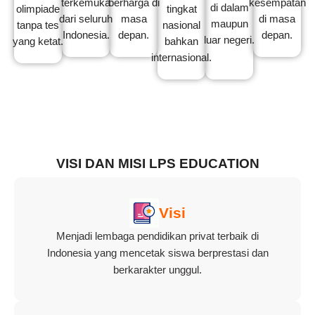
terkemuka
berharga di
kesempatan
di dalam
olimpiade
tingkat
dari seluruh
masa
di masa
maupun
tanpa tes
nasional
Indonesia.
depan.
depan.
luar negeri.
yang ketat.
bahkan
internasional.
VISI DAN MISI LPS EDUCATION
Visi
Menjadi lembaga pendidikan privat terbaik di
Indonesia yang mencetak siswa berprestasi dan
berkarakter unggul.