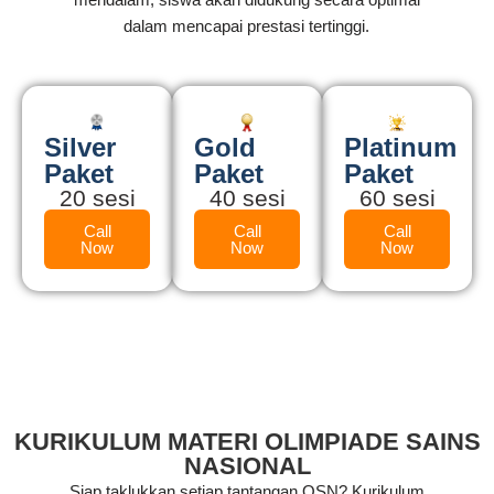
dalam mencapai prestasi tertinggi.
Silver
Gold
Platinum
Paket
Paket
Paket
20 sesi
40 sesi
60 sesi
Call
Call
Call
Now
Now
Now
KURIKULUM MATERI OLIMPIADE SAINS
NASIONAL
Siap taklukkan setiap tantangan OSN? Kurikulum