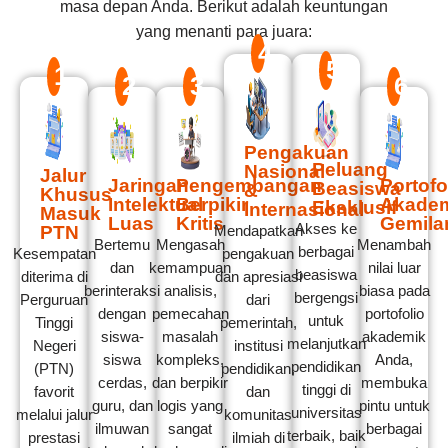
masa depan Anda. Berikut adalah keuntungan
yang menanti para juara:
4
5
1
2
3
6
Pengakuan
Peluang
Nasional
Jalur
Jaringan
Pengembangan
Portofo
Beasiswa
&
Khusus
Intelektual
Berpikir
Akade
Eksklusif
Internasional
Masuk
Luas
Kritis
Gemila
Akses ke
PTN
Mendapatkan
Bertemu
Mengasah
Menambah
berbagai
Kesempatan
pengakuan
dan
kemampuan
nilai luar
beasiswa
diterima di
dan apresiasi
berinteraksi
analisis,
biasa pada
bergengsi
Perguruan
dari
dengan
pemecahan
portofolio
untuk
Tinggi
pemerintah,
siswa-
masalah
akademik
melanjutkan
Negeri
institusi
siswa
kompleks,
Anda,
pendidikan
(PTN)
pendidikan,
cerdas,
dan berpikir
membuka
tinggi di
favorit
dan
guru, dan
logis yang
pintu untuk
universitas
melalui jalur
komunitas
ilmuwan
sangat
berbagai
terbaik, baik
prestasi
ilmiah di