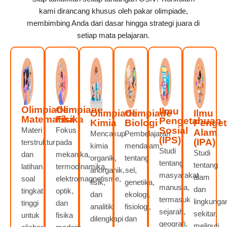
kami dirancang khusus oleh pakar olimpiade,
membimbing Anda dari dasar hingga strategi juara di
setiap mata pelajaran.
Olimpiade
Olimpiade
Ilmu
Olimpiade
Olimpiade
Ilmu
Matematika
Fisika
Pengetahuan
Kimia
Biologi
Penge
Sosial
Materi
Fokus
Alam
Mencakup
Pembelajaran
(IPS)
(IPA)
terstruktur
pada
kimia
mendalam
Studi
Studi
dan
mekanika,
organik,
tentang
tentang
tentang
latihan
termodinamika,
anorganik,
sel,
masyarakat
alam
soal
elektromagnetisme,
fisik,
genetika,
manusia,
dan
tingkat
optik,
dan
ekologi,
termasuk
lingkunga
tinggi
dan
analitik,
fisiologi,
sejarah,
sekitar,
untuk
fisika
dilengkapi
dan
geografi,
meliputi