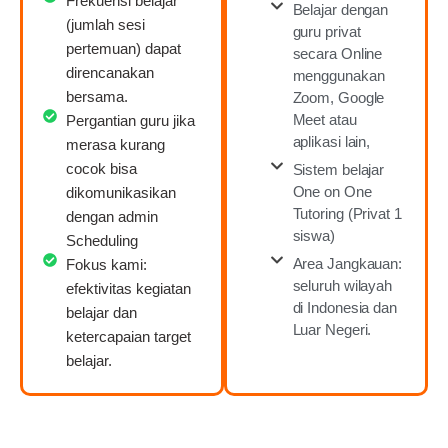
Frekuensi belajar
Belajar dengan
(jumlah sesi
guru privat
pertemuan) dapat
secara Online
direncanakan
menggunakan
bersama.
Zoom, Google
Meet atau
Pergantian guru jika
aplikasi lain,
merasa kurang
cocok bisa
Sistem belajar
One on One
dikomunikasikan
Tutoring (Privat 1
dengan admin
siswa)
Scheduling
Area Jangkauan:
Fokus kami:
seluruh wilayah
efektivitas kegiatan
di Indonesia dan
belajar dan
Luar Negeri.
ketercapaian target
belajar.