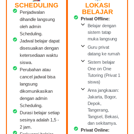
SCHEDULING
LOKASI
BELAJAR
Penjadwalan
Privat Offline:
dihandle langsung
Belajar dengan
oleh admin
sistem tatap
Scheduling.
muka langsung
Jadwal belajar dapat
Guru privat
disesuaikan dengan
datang ke rumah
ketersediaan waktu
Sistem belajar
siswa.
One on One
Perubahan atau
Tutoring (Privat 1
cancel jadwal bisa
siswa)
langsung
Area jangkauan:
dikomunikasikan
Jakarta, Bogor,
dengan admin
Depok,
Scheduling.
Tangerang,
Durasi belajar setiap
Tangsel, Bekasi,
sesinya adalah 1,5 -
dan sekitarnya.
2 jam.
Privat Online: