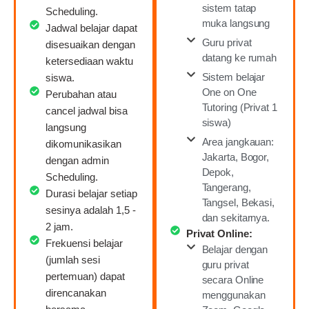
sistem tatap
Scheduling.
muka langsung
Jadwal belajar dapat
Guru privat
disesuaikan dengan
datang ke rumah
ketersediaan waktu
Sistem belajar
siswa.
One on One
Perubahan atau
Tutoring (Privat 1
cancel jadwal bisa
siswa)
langsung
Area jangkauan:
dikomunikasikan
Jakarta, Bogor,
dengan admin
Depok,
Scheduling.
Tangerang,
Durasi belajar setiap
Tangsel, Bekasi,
sesinya adalah 1,5 -
dan sekitarnya.
2 jam.
Privat Online:
Frekuensi belajar
Belajar dengan
(jumlah sesi
guru privat
pertemuan) dapat
secara Online
direncanakan
menggunakan