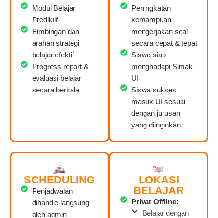
Modul Belajar
Peningkatan
Prediktif
kemampuan
Bimbingan dan
mengerjakan soal
arahan strategi
secara cepat & tepat
belajar efektif
Siswa siap
Progress report &
menghadapi Simak
evaluasi belajar
UI
secara berkala
Siswa sukses
masuk UI sesuai
dengan jurusan
yang diinginkan
SCHEDULING
LOKASI
BELAJAR
Penjadwalan
Privat Offline:
dihandle langsung
Belajar dengan
oleh admin