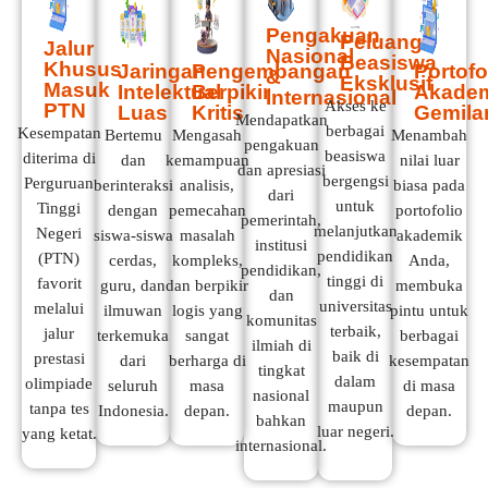
Pengakuan
Peluang
Jalur
Nasional
Beasiswa
Khusus
Jaringan
Pengembangan
Portofo
&
Eksklusif
Masuk
Intelektual
Berpikir
Akade
Internasional
Akses ke
PTN
Luas
Kritis
Gemila
Mendapatkan
berbagai
Kesempatan
Bertemu
Mengasah
Menambah
pengakuan
beasiswa
diterima di
dan
kemampuan
nilai luar
dan apresiasi
bergengsi
Perguruan
berinteraksi
analisis,
biasa pada
dari
untuk
Tinggi
dengan
pemecahan
portofolio
pemerintah,
melanjutkan
Negeri
siswa-siswa
masalah
akademik
institusi
pendidikan
(PTN)
cerdas,
kompleks,
Anda,
pendidikan,
tinggi di
favorit
guru, dan
dan berpikir
membuka
dan
universitas
melalui
ilmuwan
logis yang
pintu untuk
komunitas
terbaik,
jalur
terkemuka
sangat
berbagai
ilmiah di
baik di
prestasi
dari
berharga di
kesempatan
tingkat
dalam
olimpiade
seluruh
masa
di masa
nasional
maupun
tanpa tes
Indonesia.
depan.
depan.
bahkan
luar negeri.
yang ketat.
internasional.