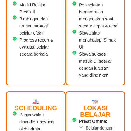
Modul Belajar
Peningkatan
Prediktif
kemampuan
Bimbingan dan
mengerjakan soal
arahan strategi
secara cepat & tepat
belajar efektif
Siswa siap
Progress report &
menghadapi Simak
evaluasi belajar
UI
secara berkala
Siswa sukses
masuk UI sesuai
dengan jurusan
yang diinginkan
SCHEDULING
LOKASI
BELAJAR
Penjadwalan
Privat Offline:
dihandle langsung
Belajar dengan
oleh admin