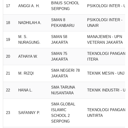
BINUS SCHOOL
17
ANGGI A. H.
PSIKOLOGI INTER - UI
SERPONG
SMAN 8
PSIKOLOGI INTER -
18
NADHILAH A.
PEKANBARU
UNAIR
M. S.
SMAN 58
MANAJEMEN - UPN
19
NURAGUNG.
JAKARTA
VETERAN JAKARTA
SMAN 75
TEKNOLOGI PANGAN -
20
ATHAYA W.
JAKARTA
ITERA
SMA NEGERI 78
21
M. RIZQI
TEKNIK MESIN - UNJ
JAKARTA
SMA TARUNA
22
HANA L.
TEKNIK INDUSTRI - UI
NUSANTARA
SMA GLOBAL
ISLAMIC
TEKNOLOGI PANGAN -
23
SAFANNY P.
SCHOOL 2
UNTIRTA
SERPONG