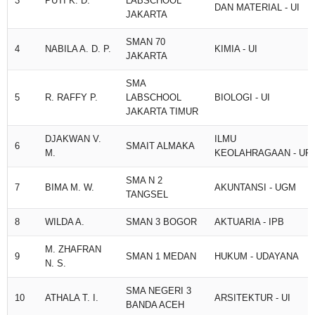
3
PUTI K. D.
LABSCHOOL
DAN MATERIAL - UI
JAKARTA
SMAN 70
4
NABILA A. D. P.
KIMIA - UI
JAKARTA
SMA
5
R. RAFFY P.
LABSCHOOL
BIOLOGI - UI
JAKARTA TIMUR
DJAKWAN V.
ILMU
6
SMAIT ALMAKA
M.
KEOLAHRAGAAN - UPI
SMA N 2
7
BIMA M. W.
AKUNTANSI - UGM
TANGSEL
8
WILDA A.
SMAN 3 BOGOR
AKTUARIA - IPB
M. ZHAFRAN
9
SMAN 1 MEDAN
HUKUM - UDAYANA
N. S.
SMA NEGERI 3
10
ATHALA T. I.
ARSITEKTUR - UI
BANDA ACEH