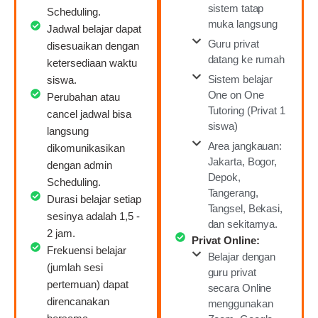
sistem tatap
Scheduling.
muka langsung
Jadwal belajar dapat
Guru privat
disesuaikan dengan
datang ke rumah
ketersediaan waktu
Sistem belajar
siswa.
One on One
Perubahan atau
Tutoring (Privat 1
cancel jadwal bisa
siswa)
langsung
Area jangkauan:
dikomunikasikan
Jakarta, Bogor,
dengan admin
Depok,
Scheduling.
Tangerang,
Durasi belajar setiap
Tangsel, Bekasi,
sesinya adalah 1,5 -
dan sekitarnya.
2 jam.
Privat Online:
Frekuensi belajar
Belajar dengan
(jumlah sesi
guru privat
pertemuan) dapat
secara Online
direncanakan
menggunakan