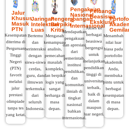
Pengakuan
Peluang
Jalur
Nasional
Beasiswa
Khusus
Jaringan
Pengembangan
Portofo
&
Eksklusif
Masuk
Intelektual
Berpikir
Akade
Internasional
Akses ke
PTN
Luas
Kritis
Gemila
Mendapatkan
berbagai
Kesempatan
Bertemu
Mengasah
Menambah
pengakuan
beasiswa
diterima di
dan
kemampuan
nilai luar
dan apresiasi
bergengsi
Perguruan
berinteraksi
analisis,
biasa pada
dari
untuk
Tinggi
dengan
pemecahan
portofolio
pemerintah,
melanjutkan
Negeri
siswa-siswa
masalah
akademik
institusi
pendidikan
(PTN)
cerdas,
kompleks,
Anda,
pendidikan,
tinggi di
favorit
guru, dan
dan berpikir
membuka
dan
universitas
melalui
ilmuwan
logis yang
pintu untuk
komunitas
terbaik,
jalur
terkemuka
sangat
berbagai
ilmiah di
baik di
prestasi
dari
berharga di
kesempatan
tingkat
dalam
olimpiade
seluruh
masa
di masa
nasional
maupun
tanpa tes
Indonesia.
depan.
depan.
bahkan
luar negeri.
yang ketat.
internasional.