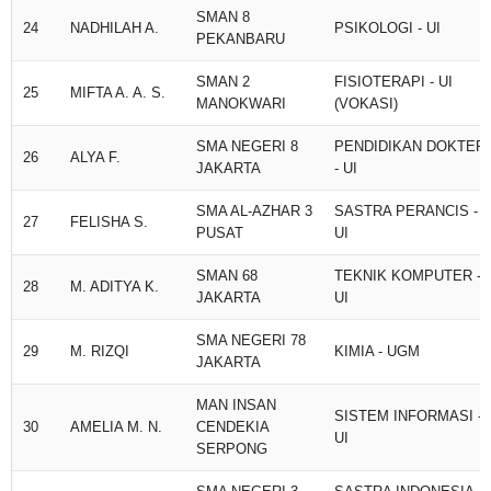
SMAN 8
24
NADHILAH A.
PSIKOLOGI - UI
PEKANBARU
SMAN 2
FISIOTERAPI - UI
25
MIFTA A. A. S.
MANOKWARI
(VOKASI)
SMA NEGERI 8
PENDIDIKAN DOKTER
26
ALYA F.
JAKARTA
- UI
SMA AL-AZHAR 3
SASTRA PERANCIS -
27
FELISHA S.
PUSAT
UI
SMAN 68
TEKNIK KOMPUTER -
28
M. ADITYA K.
JAKARTA
UI
SMA NEGERI 78
29
M. RIZQI
KIMIA - UGM
JAKARTA
MAN INSAN
SISTEM INFORMASI -
30
AMELIA M. N.
CENDEKIA
UI
SERPONG