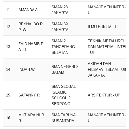
SMAN 28
MANAJEMEN INTER -
11
AMANDA A.
JAKARTA
UI
REYNALDO R.
SMAN 39
12
ILMU HUKUM - UI
P. W.
JAKARTA
SMAN 2
TEKNIK METALURGI
ZAID HABIB P.
13
TANGERANG
DAN MATERIAL INTER
A. D.
SELATAN
- UI
AKIDAH DAN
SMA NEGERI 3
14
INDAH W.
FILSAFAT ISLAM - UIN
BATAM
JAKARTA
SMA GLOBAL
ISLAMIC
15
SAFANNY P.
ARSITEKTUR - UPI
SCHOOL 2
SERPONG
MUTIARA NUR
SMA TARUNA
MANAJEMEN INTER -
16
R.
NUSANTARA
UI