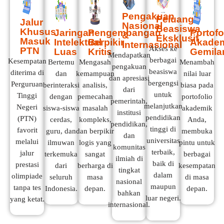
Pengakuan
Peluang
Jalur
Nasional
Beasiswa
Khusus
Jaringan
Pengembangan
Portofo
&
Eksklusif
Masuk
Intelektual
Berpikir
Akade
Internasional
Akses ke
PTN
Luas
Kritis
Gemila
Mendapatkan
berbagai
Kesempatan
Bertemu
Mengasah
Menambah
pengakuan
beasiswa
diterima di
dan
kemampuan
nilai luar
dan apresiasi
bergengsi
Perguruan
berinteraksi
analisis,
biasa pada
dari
untuk
Tinggi
dengan
pemecahan
portofolio
pemerintah,
melanjutkan
Negeri
siswa-siswa
masalah
akademik
institusi
pendidikan
(PTN)
cerdas,
kompleks,
Anda,
pendidikan,
tinggi di
favorit
guru, dan
dan berpikir
membuka
dan
universitas
melalui
ilmuwan
logis yang
pintu untuk
komunitas
terbaik,
jalur
terkemuka
sangat
berbagai
ilmiah di
baik di
prestasi
dari
berharga di
kesempatan
tingkat
dalam
olimpiade
seluruh
masa
di masa
nasional
maupun
tanpa tes
Indonesia.
depan.
depan.
bahkan
luar negeri.
yang ketat.
internasional.