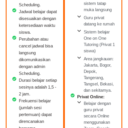
sistem tatap
Scheduling.
muka langsung
Jadwal belajar dapat
Guru privat
disesuaikan dengan
datang ke rumah
ketersediaan waktu
Sistem belajar
siswa.
One on One
Perubahan atau
Tutoring (Privat 1
cancel jadwal bisa
siswa)
langsung
Area jangkauan:
dikomunikasikan
Jakarta, Bogor,
dengan admin
Depok,
Scheduling.
Tangerang,
Durasi belajar setiap
Tangsel, Bekasi,
sesinya adalah 1,5 -
dan sekitarnya.
2 jam.
Privat Online:
Frekuensi belajar
Belajar dengan
(jumlah sesi
guru privat
pertemuan) dapat
secara Online
direncanakan
menggunakan