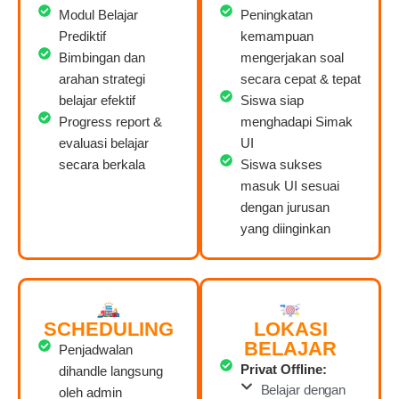
Modul Belajar
Peningkatan
Prediktif
kemampuan
Bimbingan dan
mengerjakan soal
arahan strategi
secara cepat & tepat
belajar efektif
Siswa siap
Progress report &
menghadapi Simak
evaluasi belajar
UI
secara berkala
Siswa sukses
masuk UI sesuai
dengan jurusan
yang diinginkan
SCHEDULING
LOKASI
BELAJAR
Penjadwalan
Privat Offline:
dihandle langsung
Belajar dengan
oleh admin