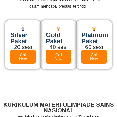
dalam mencapai prestasi tertinggi.
Silver
Gold
Platinum
Paket
Paket
Paket
20 sesi
40 sesi
60 sesi
Call
Call
Call
Now
Now
Now
KURIKULUM MATERI OLIMPIADE SAINS
NASIONAL
Siap taklukkan setiap tantangan OSN? Kurikulum