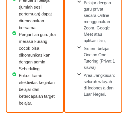
Frekuensi belajar
Belajar dengan
(jumlah sesi
guru privat
pertemuan) dapat
secara Online
direncanakan
menggunakan
bersama.
Zoom, Google
Meet atau
Pergantian guru jika
aplikasi lain,
merasa kurang
cocok bisa
Sistem belajar
One on One
dikomunikasikan
Tutoring (Privat 1
dengan admin
siswa)
Scheduling
Area Jangkauan:
Fokus kami:
seluruh wilayah
efektivitas kegiatan
di Indonesia dan
belajar dan
Luar Negeri.
ketercapaian target
belajar.