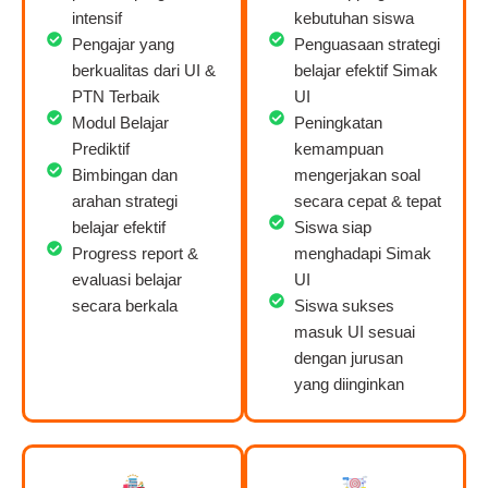
intensif
kebutuhan siswa
Pengajar yang
Penguasaan strategi
berkualitas dari UI &
belajar efektif Simak
PTN Terbaik
UI
Modul Belajar
Peningkatan
Prediktif
kemampuan
Bimbingan dan
mengerjakan soal
arahan strategi
secara cepat & tepat
belajar efektif
Siswa siap
Progress report &
menghadapi Simak
evaluasi belajar
UI
secara berkala
Siswa sukses
masuk UI sesuai
dengan jurusan
yang diinginkan