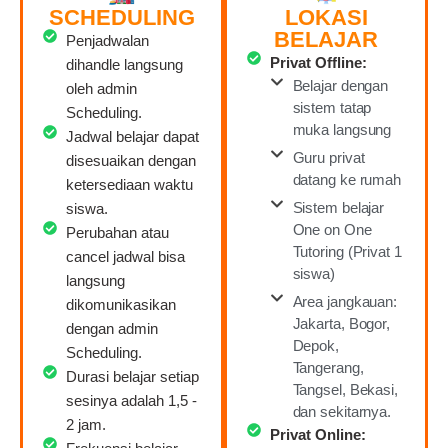
SCHEDULING
LOKASI
BELAJAR
Penjadwalan
Privat Offline:
dihandle langsung
Belajar dengan
oleh admin
sistem tatap
Scheduling.
muka langsung
Jadwal belajar dapat
Guru privat
disesuaikan dengan
datang ke rumah
ketersediaan waktu
Sistem belajar
siswa.
One on One
Perubahan atau
Tutoring (Privat 1
cancel jadwal bisa
siswa)
langsung
Area jangkauan:
dikomunikasikan
Jakarta, Bogor,
dengan admin
Depok,
Scheduling.
Tangerang,
Durasi belajar setiap
Tangsel, Bekasi,
sesinya adalah 1,5 -
dan sekitarnya.
2 jam.
Privat Online: