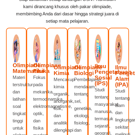
kami dirancang khusus oleh pakar olimpiade,
membimbing Anda dari dasar hingga strategi juara di
setiap mata pelajaran.
Olimpiade
Olimpiade
Ilmu
Olimpiade
Olimpiade
Ilmu
Matematika
Fisika
Pengetahuan
Kimia
Biologi
Penge
Sosial
Materi
Fokus
Alam
Mencakup
Pembelajaran
(IPS)
(IPA)
terstruktur
pada
kimia
mendalam
Studi
Studi
dan
mekanika,
organik,
tentang
tentang
tentang
latihan
termodinamika,
anorganik,
sel,
masyarakat
alam
soal
elektromagnetisme,
fisik,
genetika,
manusia,
dan
tingkat
optik,
dan
ekologi,
termasuk
lingkunga
tinggi
dan
analitik,
fisiologi,
sejarah,
sekitar,
untuk
fisika
dilengkapi
dan
geografi,
meliputi