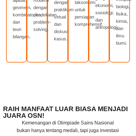
aljabar,
modern
dengan
taksonomi
ekonomi,
biologi,
geometri,
dengan
praktikum
untuk
sosiologi,
fisika,
kombinatorika,
pendekatan
virtual
persiapan
dan
kimia,
dan
problem-
dan
komprehensif.
antropologi.
dan
teori
solving.
diskusi
ilmu
bilangan.
kasus.
bumi.
RAIH MANFAAT LUAR BIASA MENJADI
JUARA OSN!
Kemenangan di Olimpiade Sains Nasional
bukan hanya tentang medali, tapi juga investasi