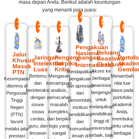
masa depan Anda. Berikut adalah keuntungan
yang menanti para juara:
4
5
1
2
3
6
Pengakuan
Peluang
Nasional
Jalur
Jaringan
Pengembangan
Portofo
Beasiswa
&
Khusus
Intelektual
Berpikir
Akade
Eksklusif
Internasional
Masuk
Luas
Kritis
Gemila
Akses ke
PTN
Mendapatkan
Bertemu
Mengasah
Menambah
berbagai
Kesempatan
pengakuan
dan
kemampuan
nilai luar
beasiswa
diterima di
dan apresiasi
berinteraksi
analisis,
biasa pada
bergengsi
Perguruan
dari
dengan
pemecahan
portofolio
untuk
Tinggi
pemerintah,
siswa-
masalah
akademik
melanjutkan
Negeri
institusi
siswa
kompleks,
Anda,
pendidikan
(PTN)
pendidikan,
cerdas,
dan berpikir
membuka
tinggi di
favorit
dan
guru, dan
logis yang
pintu untuk
universitas
melalui jalur
komunitas
ilmuwan
sangat
berbagai
terbaik, baik
prestasi
ilmiah di