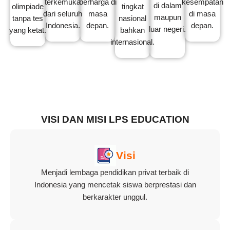
terkemuka
berharga di
kesempatan
di dalam
olimpiade
tingkat
dari seluruh
masa
di masa
maupun
tanpa tes
nasional
Indonesia.
depan.
depan.
luar negeri.
yang ketat.
bahkan
internasional.
VISI DAN MISI LPS EDUCATION
Visi
Menjadi lembaga pendidikan privat terbaik di
Indonesia yang mencetak siswa berprestasi dan
berkarakter unggul.