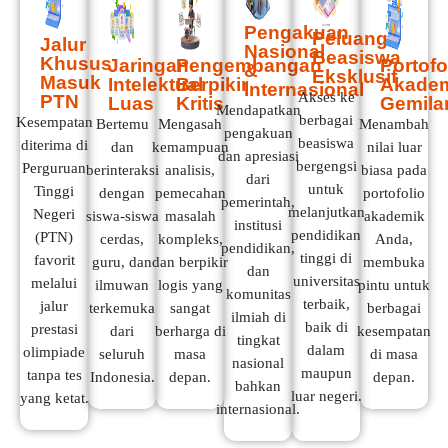
Pengakuan
Peluang
Jalur
Nasional
Beasiswa
Khusus
Jaringan
Pengembangan
Portofo
&
Eksklusif
Masuk
Intelektual
Berpikir
Akade
Internasional
Akses ke
PTN
Luas
Kritis
Gemila
Mendapatkan
berbagai
Kesempatan
Bertemu
Mengasah
Menambah
pengakuan
beasiswa
diterima di
dan
kemampuan
nilai luar
dan apresiasi
bergengsi
Perguruan
berinteraksi
analisis,
biasa pada
dari
untuk
Tinggi
dengan
pemecahan
portofolio
pemerintah,
melanjutkan
Negeri
siswa-siswa
masalah
akademik
institusi
pendidikan
(PTN)
cerdas,
kompleks,
Anda,
pendidikan,
tinggi di
favorit
guru, dan
dan berpikir
membuka
dan
universitas
melalui
ilmuwan
logis yang
pintu untuk
komunitas
terbaik,
jalur
terkemuka
sangat
berbagai
ilmiah di
baik di
prestasi
dari
berharga di
kesempatan
tingkat
dalam
olimpiade
seluruh
masa
di masa
nasional
maupun
tanpa tes
Indonesia.
depan.
depan.
bahkan
luar negeri.
yang ketat.
internasional.