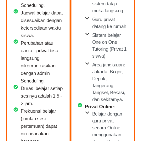
sistem tatap
Scheduling.
muka langsung
Jadwal belajar dapat
Guru privat
disesuaikan dengan
datang ke rumah
ketersediaan waktu
Sistem belajar
siswa.
One on One
Perubahan atau
Tutoring (Privat 1
cancel jadwal bisa
siswa)
langsung
Area jangkauan:
dikomunikasikan
Jakarta, Bogor,
dengan admin
Depok,
Scheduling.
Tangerang,
Durasi belajar setiap
Tangsel, Bekasi,
sesinya adalah 1,5 -
dan sekitarnya.
2 jam.
Privat Online:
Frekuensi belajar
Belajar dengan
(jumlah sesi
guru privat
pertemuan) dapat
secara Online
direncanakan
menggunakan