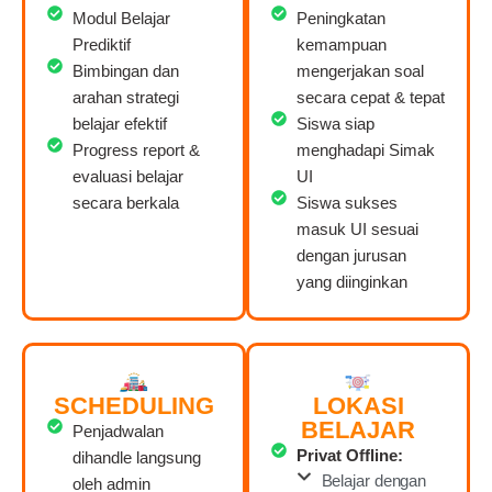
Modul Belajar
Peningkatan
Prediktif
kemampuan
Bimbingan dan
mengerjakan soal
arahan strategi
secara cepat & tepat
belajar efektif
Siswa siap
Progress report &
menghadapi Simak
evaluasi belajar
UI
secara berkala
Siswa sukses
masuk UI sesuai
dengan jurusan
yang diinginkan
SCHEDULING
LOKASI
BELAJAR
Penjadwalan
Privat Offline:
dihandle langsung
Belajar dengan
oleh admin