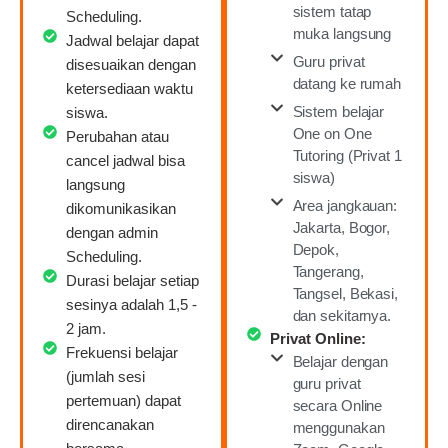
sistem tatap
Scheduling.
muka langsung
Jadwal belajar dapat
Guru privat
disesuaikan dengan
datang ke rumah
ketersediaan waktu
Sistem belajar
siswa.
One on One
Perubahan atau
Tutoring (Privat 1
cancel jadwal bisa
siswa)
langsung
Area jangkauan:
dikomunikasikan
Jakarta, Bogor,
dengan admin
Depok,
Scheduling.
Tangerang,
Durasi belajar setiap
Tangsel, Bekasi,
sesinya adalah 1,5 -
dan sekitarnya.
2 jam.
Privat Online:
Frekuensi belajar
Belajar dengan
(jumlah sesi
guru privat
pertemuan) dapat
secara Online
direncanakan
menggunakan