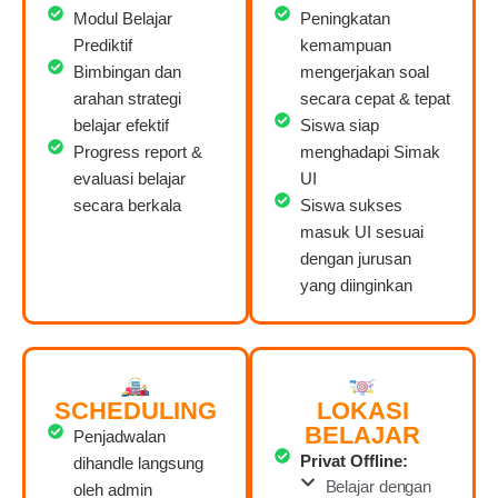
Modul Belajar
Peningkatan
Prediktif
kemampuan
Bimbingan dan
mengerjakan soal
arahan strategi
secara cepat & tepat
belajar efektif
Siswa siap
Progress report &
menghadapi Simak
evaluasi belajar
UI
secara berkala
Siswa sukses
masuk UI sesuai
dengan jurusan
yang diinginkan
SCHEDULING
LOKASI
BELAJAR
Penjadwalan
Privat Offline:
dihandle langsung
Belajar dengan
oleh admin