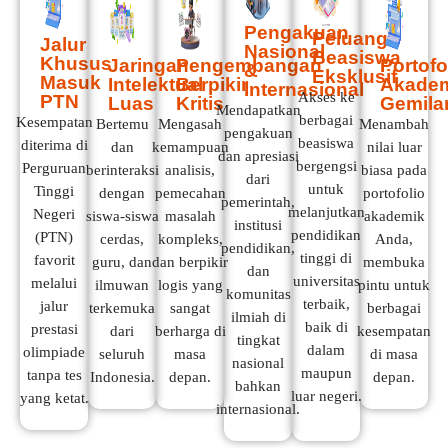
Pengakuan
Peluang
Jalur
Nasional
Beasiswa
Khusus
Jaringan
Pengembangan
Portofo
&
Eksklusif
Masuk
Intelektual
Berpikir
Akade
Internasional
Akses ke
PTN
Luas
Kritis
Gemila
Mendapatkan
berbagai
Kesempatan
Bertemu
Mengasah
Menambah
pengakuan
beasiswa
diterima di
dan
kemampuan
nilai luar
dan apresiasi
bergengsi
Perguruan
berinteraksi
analisis,
biasa pada
dari
untuk
Tinggi
dengan
pemecahan
portofolio
pemerintah,
melanjutkan
Negeri
siswa-siswa
masalah
akademik
institusi
pendidikan
(PTN)
cerdas,
kompleks,
Anda,
pendidikan,
tinggi di
favorit
guru, dan
dan berpikir
membuka
dan
universitas
melalui
ilmuwan
logis yang
pintu untuk
komunitas
terbaik,
jalur
terkemuka
sangat
berbagai
ilmiah di
baik di
prestasi
dari
berharga di
kesempatan
tingkat
dalam
olimpiade
seluruh
masa
di masa
nasional
maupun
tanpa tes
Indonesia.
depan.
depan.
bahkan
luar negeri.
yang ketat.
internasional.