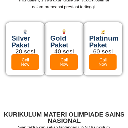
dalam mencapai prestasi tertinggi.
Silver
Gold
Platinum
Paket
Paket
Paket
20 sesi
40 sesi
60 sesi
Call
Call
Call
Now
Now
Now
KURIKULUM MATERI OLIMPIADE SAINS
NASIONAL
Siap taklukkan setiap tantangan OSN? Kurikulum