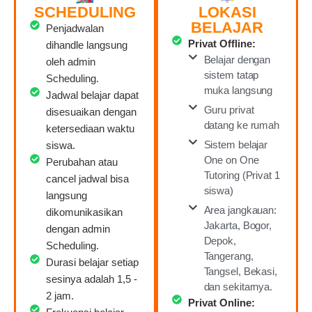
SCHEDULING
LOKASI
BELAJAR
Penjadwalan
Privat Offline:
dihandle langsung
Belajar dengan
oleh admin
sistem tatap
Scheduling.
muka langsung
Jadwal belajar dapat
Guru privat
disesuaikan dengan
datang ke rumah
ketersediaan waktu
Sistem belajar
siswa.
One on One
Perubahan atau
Tutoring (Privat 1
cancel jadwal bisa
siswa)
langsung
Area jangkauan:
dikomunikasikan
Jakarta, Bogor,
dengan admin
Depok,
Scheduling.
Tangerang,
Durasi belajar setiap
Tangsel, Bekasi,
sesinya adalah 1,5 -
dan sekitarnya.
2 jam.
Privat Online: