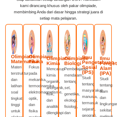
kami dirancang khusus oleh pakar olimpiade,
membimbing Anda dari dasar hingga strategi juara di
setiap mata pelajaran.
Olimpiade
Olimpiade
Ilmu
Olimpiade
Olimpiade
Ilmu
Matematika
Fisika
Pengetahuan
Kimia
Biologi
Penge
Sosial
Materi
Fokus
Alam
Mencakup
Pembelajaran
(IPS)
(IPA)
terstruktur
pada
kimia
mendalam
Studi
Studi
dan
mekanika,
organik,
tentang
tentang
tentang
latihan
termodinamika,
anorganik,
sel,
masyarakat
alam
soal
elektromagnetisme,
fisik,
genetika,
manusia,
dan
tingkat
optik,
dan
ekologi,
termasuk
lingkunga
tinggi
dan
analitik,
fisiologi,
sejarah,
sekitar,
untuk
fisika
dilengkapi
dan
geografi,
meliputi