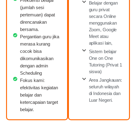
Frekuensi belajar
Belajar dengan
(jumlah sesi
guru privat
pertemuan) dapat
secara Online
direncanakan
menggunakan
bersama.
Zoom, Google
Meet atau
Pergantian guru jika
aplikasi lain,
merasa kurang
cocok bisa
Sistem belajar
One on One
dikomunikasikan
Tutoring (Privat 1
dengan admin
siswa)
Scheduling
Area Jangkauan:
Fokus kami:
seluruh wilayah
efektivitas kegiatan
di Indonesia dan
belajar dan
Luar Negeri.
ketercapaian target
belajar.