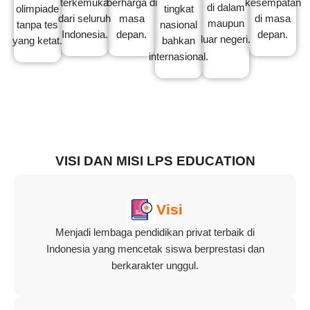
terkemuka
berharga di
kesempatan
di dalam
olimpiade
tingkat
dari seluruh
masa
di masa
maupun
tanpa tes
nasional
Indonesia.
depan.
depan.
luar negeri.
yang ketat.
bahkan
internasional.
VISI DAN MISI LPS EDUCATION
Visi
Menjadi lembaga pendidikan privat terbaik di
Indonesia yang mencetak siswa berprestasi dan
berkarakter unggul.