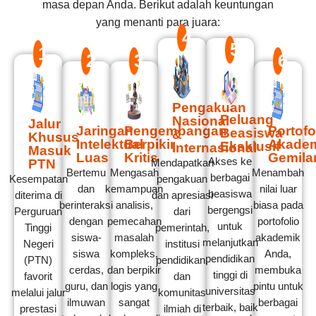
masa depan Anda. Berikut adalah keuntungan
yang menanti para juara:
4
5
1
2
3
6
Pengakuan
Peluang
Nasional
Jalur
Jaringan
Pengembangan
Portofo
Beasiswa
&
Khusus
Intelektual
Berpikir
Akade
Eksklusif
Internasional
Masuk
Luas
Kritis
Gemila
Akses ke
PTN
Mendapatkan
Bertemu
Mengasah
Menambah
berbagai
Kesempatan
pengakuan
dan
kemampuan
nilai luar
beasiswa
diterima di
dan apresiasi
berinteraksi
analisis,
biasa pada
bergengsi
Perguruan
dari
dengan
pemecahan
portofolio
untuk
Tinggi
pemerintah,
siswa-
masalah
akademik
melanjutkan
Negeri
institusi
siswa
kompleks,
Anda,
pendidikan
(PTN)
pendidikan,
cerdas,
dan berpikir
membuka
tinggi di
favorit
dan
guru, dan
logis yang
pintu untuk
universitas
melalui jalur
komunitas
ilmuwan
sangat
berbagai
terbaik, baik
prestasi
ilmiah di