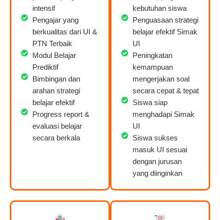
intensif
kebutuhan siswa
Pengajar yang
Penguasaan strategi
berkualitas dari UI &
belajar efektif Simak
PTN Terbaik
UI
Modul Belajar
Peningkatan
Prediktif
kemampuan
Bimbingan dan
mengerjakan soal
arahan strategi
secara cepat & tepat
belajar efektif
Siswa siap
Progress report &
menghadapi Simak
evaluasi belajar
UI
secara berkala
Siswa sukses
masuk UI sesuai
dengan jurusan
yang diinginkan