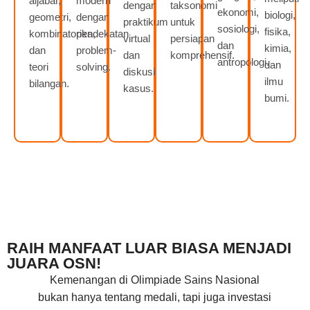
aljabar,
modern
dengan
taksonomi
ekonomi,
biologi,
geometri,
dengan
praktikum
untuk
sosiologi,
fisika,
kombinatorika,
pendekatan
virtual
persiapan
dan
kimia,
dan
problem-
dan
komprehensif.
antropologi.
dan
teori
solving.
diskusi
ilmu
bilangan.
kasus.
bumi.
RAIH MANFAAT LUAR BIASA MENJADI
JUARA OSN!
Kemenangan di Olimpiade Sains Nasional
bukan hanya tentang medali, tapi juga investasi