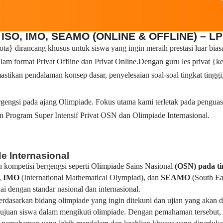
ISO, IMO, SEAMO (ONLINE & OFFLINE) – L
} dirancang khusus untuk siswa yang ingin meraih prestasi luar biasa
alam format Privat Offline dan Privat Online.Dengan guru les privat
stikan pendalaman konsep dasar, penyelesaian soal-soal tingkat tinggi,
gengsi pada ajang Olimpiade. Fokus utama kami terletak pada pengua
n Program Super Intensif Privat OSN dan Olimpiade Internasional.
e Internasional
 kompetisi bergengsi seperti Olimpiade Sains Nasional
(OSN) pada t
,
IMO
(International Mathematical Olympiad), dan
SEAMO
(South Ea
 dengan standar nasional dan internasional.
 berdasarkan bidang olimpiade yang ingin ditekuni dan ujian yang aka
uan siswa dalam mengikuti olimpiade. Dengan pemahaman tersebut, k