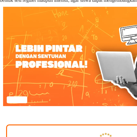
bentuk sesi reguler maupun intensif, agar siswa dapat mengembangka