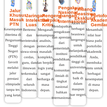
Pengakuan
Peluang
Jalur
Nasional
Beasiswa
Khusus
Jaringan
Pengembangan
Portofo
&
Eksklusif
Masuk
Intelektual
Berpikir
Akade
Internasional
Akses ke
PTN
Luas
Kritis
Gemila
Mendapatkan
berbagai
Kesempatan
Bertemu
Mengasah
Menambah
pengakuan
beasiswa
diterima di
dan
kemampuan
nilai luar
dan apresiasi
bergengsi
Perguruan
berinteraksi
analisis,
biasa pada
dari
untuk
Tinggi
dengan
pemecahan
portofolio
pemerintah,
melanjutkan
Negeri
siswa-siswa
masalah
akademik
institusi
pendidikan
(PTN)
cerdas,
kompleks,
Anda,
pendidikan,
tinggi di
favorit
guru, dan
dan berpikir
membuka
dan
universitas
melalui
ilmuwan
logis yang
pintu untuk
komunitas
terbaik,
jalur
terkemuka
sangat
berbagai
ilmiah di
baik di
prestasi
dari
berharga di
kesempatan
tingkat
dalam
olimpiade
seluruh
masa
di masa
nasional
maupun
tanpa tes
Indonesia.
depan.
depan.
bahkan
luar negeri.
yang ketat.
internasional.