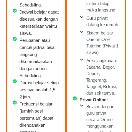
sistem tatap
Scheduling.
muka langsung
Jadwal belajar dapat
Guru privat
disesuaikan dengan
datang ke rumah
ketersediaan waktu
Sistem belajar
siswa.
One on One
Perubahan atau
Tutoring (Privat 1
cancel jadwal bisa
siswa)
langsung
Area jangkauan:
dikomunikasikan
Jakarta, Bogor,
dengan admin
Depok,
Scheduling.
Tangerang,
Durasi belajar setiap
Tangsel, Bekasi,
sesinya adalah 1,5 -
dan sekitarnya.
2 jam.
Privat Online:
Frekuensi belajar
Belajar dengan
(jumlah sesi
guru privat
pertemuan) dapat
secara Online
direncanakan
menggunakan