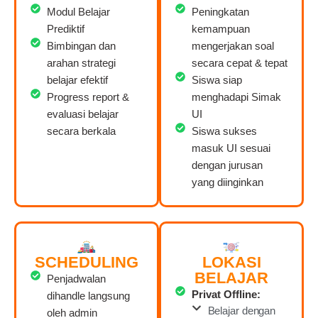
Modul Belajar
Peningkatan
Prediktif
kemampuan
Bimbingan dan
mengerjakan soal
arahan strategi
secara cepat & tepat
belajar efektif
Siswa siap
Progress report &
menghadapi Simak
evaluasi belajar
UI
secara berkala
Siswa sukses
masuk UI sesuai
dengan jurusan
yang diinginkan
SCHEDULING
LOKASI
BELAJAR
Penjadwalan
Privat Offline:
dihandle langsung
Belajar dengan
oleh admin