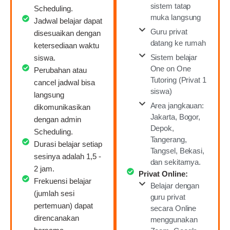
sistem tatap
Scheduling.
muka langsung
Jadwal belajar dapat
Guru privat
disesuaikan dengan
datang ke rumah
ketersediaan waktu
Sistem belajar
siswa.
One on One
Perubahan atau
Tutoring (Privat 1
cancel jadwal bisa
siswa)
langsung
Area jangkauan:
dikomunikasikan
Jakarta, Bogor,
dengan admin
Depok,
Scheduling.
Tangerang,
Durasi belajar setiap
Tangsel, Bekasi,
sesinya adalah 1,5 -
dan sekitarnya.
2 jam.
Privat Online:
Frekuensi belajar
Belajar dengan
(jumlah sesi
guru privat
pertemuan) dapat
secara Online
direncanakan
menggunakan