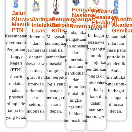
Pengakuan
Peluang
Jalur
Nasional
Beasiswa
Khusus
Jaringan
Pengembangan
Portofo
&
Eksklusif
Masuk
Intelektual
Berpikir
Akade
Internasional
Akses ke
PTN
Luas
Kritis
Gemila
Mendapatkan
berbagai
Kesempatan
Bertemu
Mengasah
Menambah
pengakuan
beasiswa
diterima di
dan
kemampuan
nilai luar
dan apresiasi
bergengsi
Perguruan
berinteraksi
analisis,
biasa pada
dari
untuk
Tinggi
dengan
pemecahan
portofolio
pemerintah,
melanjutkan
Negeri
siswa-siswa
masalah
akademik
institusi
pendidikan
(PTN)
cerdas,
kompleks,
Anda,
pendidikan,
tinggi di
favorit
guru, dan
dan berpikir
membuka
dan
universitas
melalui
ilmuwan
logis yang
pintu untuk
komunitas
terbaik,
jalur
terkemuka
sangat
berbagai
ilmiah di
baik di
prestasi
dari
berharga di
kesempatan
tingkat
dalam
olimpiade
seluruh
masa
di masa
nasional
maupun
tanpa tes
Indonesia.
depan.
depan.
bahkan
luar negeri.
yang ketat.
internasional.