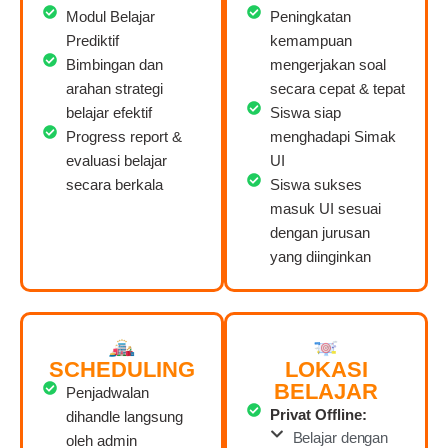
Modul Belajar
Peningkatan
Prediktif
kemampuan
Bimbingan dan
mengerjakan soal
arahan strategi
secara cepat & tepat
belajar efektif
Siswa siap
Progress report &
menghadapi Simak
evaluasi belajar
UI
secara berkala
Siswa sukses
masuk UI sesuai
dengan jurusan
yang diinginkan
SCHEDULING
LOKASI
BELAJAR
Penjadwalan
Privat Offline:
dihandle langsung
Belajar dengan
oleh admin