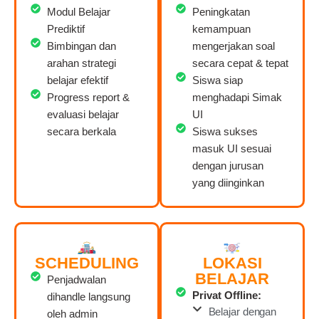
Modul Belajar
Peningkatan
Prediktif
kemampuan
Bimbingan dan
mengerjakan soal
arahan strategi
secara cepat & tepat
belajar efektif
Siswa siap
Progress report &
menghadapi Simak
evaluasi belajar
UI
secara berkala
Siswa sukses
masuk UI sesuai
dengan jurusan
yang diinginkan
SCHEDULING
LOKASI
BELAJAR
Penjadwalan
Privat Offline:
dihandle langsung
Belajar dengan
oleh admin