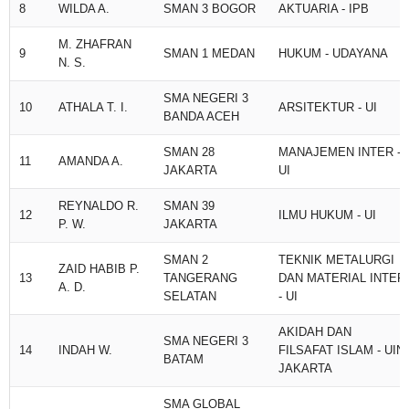
8
WILDA A.
SMAN 3 BOGOR
AKTUARIA - IPB
M. ZHAFRAN
9
SMAN 1 MEDAN
HUKUM - UDAYANA
N. S.
SMA NEGERI 3
10
ATHALA T. I.
ARSITEKTUR - UI
BANDA ACEH
SMAN 28
MANAJEMEN INTER -
11
AMANDA A.
JAKARTA
UI
REYNALDO R.
SMAN 39
12
ILMU HUKUM - UI
P. W.
JAKARTA
SMAN 2
TEKNIK METALURGI
ZAID HABIB P.
13
TANGERANG
DAN MATERIAL INTER
A. D.
SELATAN
- UI
AKIDAH DAN
SMA NEGERI 3
14
INDAH W.
FILSAFAT ISLAM - UIN
BATAM
JAKARTA
SMA GLOBAL