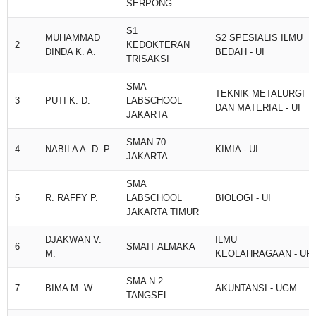
SERPONG
S1
MUHAMMAD
S2 SPESIALIS ILMU
2
KEDOKTERAN
DINDA K. A.
BEDAH - UI
TRISAKSI
SMA
TEKNIK METALURGI
3
PUTI K. D.
LABSCHOOL
DAN MATERIAL - UI
JAKARTA
SMAN 70
4
NABILA A. D. P.
KIMIA - UI
JAKARTA
SMA
5
R. RAFFY P.
LABSCHOOL
BIOLOGI - UI
JAKARTA TIMUR
DJAKWAN V.
ILMU
6
SMAIT ALMAKA
M.
KEOLAHRAGAAN - UPI
SMA N 2
7
BIMA M. W.
AKUNTANSI - UGM
TANGSEL