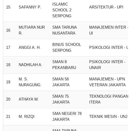
ISLAMIC
15
SAFANNY P.
ARSITEKTUR - UPI
SCHOOL 2
SERPONG
MUTIARA NUR
SMA TARUNA
MANAJEMEN INTER -
16
R.
NUSANTARA
UI
BINUS SCHOOL
17
ANGGI A. H.
PSIKOLOGI INTER - UI
SERPONG
SMAN 8
PSIKOLOGI INTER -
18
NADHILAH A.
PEKANBARU
UNAIR
M. S.
SMAN 58
MANAJEMEN - UPN
19
NURAGUNG.
JAKARTA
VETERAN JAKARTA
SMAN 75
TEKNOLOGI PANGAN -
20
ATHAYA W.
JAKARTA
ITERA
SMA NEGERI 78
21
M. RIZQI
TEKNIK MESIN - UNJ
JAKARTA
SMA TARUNA