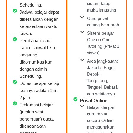
sistem tatap
Scheduling.
muka langsung
Jadwal belajar dapat
Guru privat
disesuaikan dengan
datang ke rumah
ketersediaan waktu
Sistem belajar
siswa.
One on One
Perubahan atau
Tutoring (Privat 1
cancel jadwal bisa
siswa)
langsung
Area jangkauan:
dikomunikasikan
Jakarta, Bogor,
dengan admin
Depok,
Scheduling.
Tangerang,
Durasi belajar setiap
Tangsel, Bekasi,
sesinya adalah 1,5 -
dan sekitarnya.
2 jam.
Privat Online:
Frekuensi belajar
Belajar dengan
(jumlah sesi
guru privat
pertemuan) dapat
secara Online
direncanakan
menggunakan