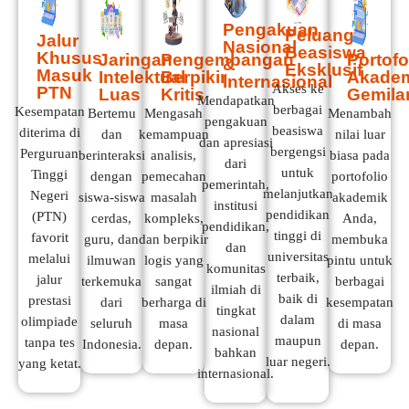
Pengakuan
Peluang
Jalur
Nasional
Beasiswa
Khusus
Jaringan
Pengembangan
Portofo
&
Eksklusif
Masuk
Intelektual
Berpikir
Akade
Internasional
Akses ke
PTN
Luas
Kritis
Gemila
Mendapatkan
berbagai
Kesempatan
Bertemu
Mengasah
Menambah
pengakuan
beasiswa
diterima di
dan
kemampuan
nilai luar
dan apresiasi
bergengsi
Perguruan
berinteraksi
analisis,
biasa pada
dari
untuk
Tinggi
dengan
pemecahan
portofolio
pemerintah,
melanjutkan
Negeri
siswa-siswa
masalah
akademik
institusi
pendidikan
(PTN)
cerdas,
kompleks,
Anda,
pendidikan,
tinggi di
favorit
guru, dan
dan berpikir
membuka
dan
universitas
melalui
ilmuwan
logis yang
pintu untuk
komunitas
terbaik,
jalur
terkemuka
sangat
berbagai
ilmiah di
baik di
prestasi
dari
berharga di
kesempatan
tingkat
dalam
olimpiade
seluruh
masa
di masa
nasional
maupun
tanpa tes
Indonesia.
depan.
depan.
bahkan
luar negeri.
yang ketat.
internasional.