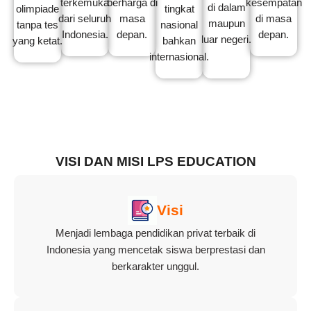
terkemuka
berharga di
kesempatan
di dalam
olimpiade
tingkat
dari seluruh
masa
di masa
maupun
tanpa tes
nasional
Indonesia.
depan.
depan.
luar negeri.
yang ketat.
bahkan
internasional.
VISI DAN MISI LPS EDUCATION
Visi
Menjadi lembaga pendidikan privat terbaik di
Indonesia yang mencetak siswa berprestasi dan
berkarakter unggul.