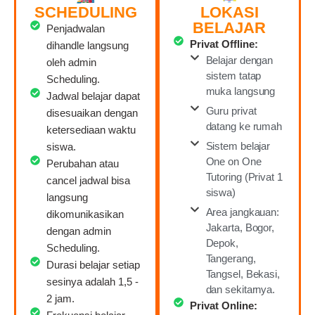
SCHEDULING
LOKASI
BELAJAR
Penjadwalan
Privat Offline:
dihandle langsung
Belajar dengan
oleh admin
sistem tatap
Scheduling.
muka langsung
Jadwal belajar dapat
Guru privat
disesuaikan dengan
datang ke rumah
ketersediaan waktu
Sistem belajar
siswa.
One on One
Perubahan atau
Tutoring (Privat 1
cancel jadwal bisa
siswa)
langsung
Area jangkauan:
dikomunikasikan
Jakarta, Bogor,
dengan admin
Depok,
Scheduling.
Tangerang,
Durasi belajar setiap
Tangsel, Bekasi,
sesinya adalah 1,5 -
dan sekitarnya.
2 jam.
Privat Online: