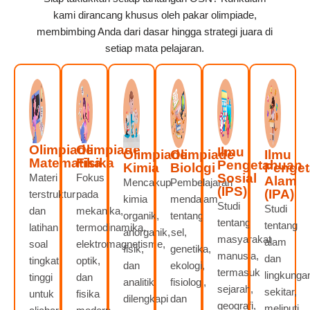
kami dirancang khusus oleh pakar olimpiade,
membimbing Anda dari dasar hingga strategi juara di
setiap mata pelajaran.
Olimpiade
Olimpiade
Ilmu
Olimpiade
Olimpiade
Ilmu
Matematika
Fisika
Pengetahuan
Kimia
Biologi
Penge
Sosial
Materi
Fokus
Alam
Mencakup
Pembelajaran
(IPS)
(IPA)
terstruktur
pada
kimia
mendalam
Studi
Studi
dan
mekanika,
organik,
tentang
tentang
tentang
latihan
termodinamika,
anorganik,
sel,
masyarakat
alam
soal
elektromagnetisme,
fisik,
genetika,
manusia,
dan
tingkat
optik,
dan
ekologi,
termasuk
lingkunga
tinggi
dan
analitik,
fisiologi,
sejarah,
sekitar,
untuk
fisika
dilengkapi
dan
geografi,
meliputi