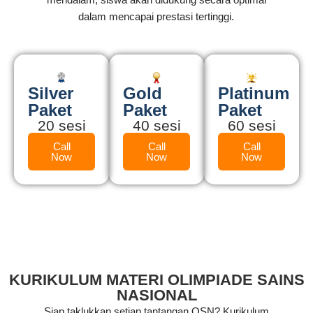
dalam mencapai prestasi tertinggi.
Silver
Gold
Platinum
Paket
Paket
Paket
20 sesi
40 sesi
60 sesi
Call
Call
Call
Now
Now
Now
KURIKULUM MATERI OLIMPIADE SAINS
NASIONAL
Siap taklukkan setiap tantangan OSN? Kurikulum