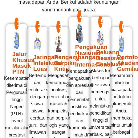
masa depan Anda. Berikut adalah keuntungan
yang menanti para juara:
4
5
1
2
3
6
Pengakuan
Peluang
Nasional
Jalur
Jaringan
Pengembangan
Portofo
Beasiswa
&
Khusus
Intelektual
Berpikir
Akade
Eksklusif
Internasional
Masuk
Luas
Kritis
Gemila
Akses ke
PTN
Mendapatkan
Bertemu
Mengasah
Menambah
berbagai
Kesempatan
pengakuan
dan
kemampuan
nilai luar
beasiswa
diterima di
dan apresiasi
berinteraksi
analisis,
biasa pada
bergengsi
Perguruan
dari
dengan
pemecahan
portofolio
untuk
Tinggi
pemerintah,
siswa-
masalah
akademik
melanjutkan
Negeri
institusi
siswa
kompleks,
Anda,
pendidikan
(PTN)
pendidikan,
cerdas,
dan berpikir
membuka
tinggi di
favorit
dan
guru, dan
logis yang
pintu untuk
universitas
melalui jalur
komunitas
ilmuwan
sangat
berbagai
terbaik, baik
prestasi
ilmiah di