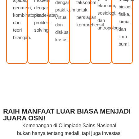
aljabar,
modern
dengan
taksonomi
ekonomi,
biologi,
geometri,
dengan
praktikum
untuk
sosiologi,
fisika,
kombinatorika,
pendekatan
virtual
persiapan
dan
kimia,
dan
problem-
dan
komprehensif.
antropologi.
dan
teori
solving.
diskusi
ilmu
bilangan.
kasus.
bumi.
RAIH MANFAAT LUAR BIASA MENJADI
JUARA OSN!
Kemenangan di Olimpiade Sains Nasional
bukan hanya tentang medali, tapi juga investasi