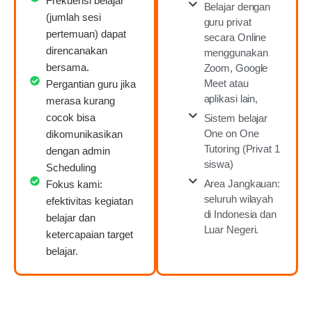
Frekuensi belajar
Belajar dengan
(jumlah sesi
guru privat
pertemuan) dapat
secara Online
direncanakan
menggunakan
bersama.
Zoom, Google
Meet atau
Pergantian guru jika
aplikasi lain,
merasa kurang
cocok bisa
Sistem belajar
One on One
dikomunikasikan
Tutoring (Privat 1
dengan admin
siswa)
Scheduling
Area Jangkauan:
Fokus kami:
seluruh wilayah
efektivitas kegiatan
di Indonesia dan
belajar dan
Luar Negeri.
ketercapaian target
belajar.