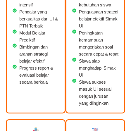
intensif
kebutuhan siswa
Pengajar yang
Penguasaan strategi
berkualitas dari UI &
belajar efektif Simak
PTN Terbaik
UI
Modul Belajar
Peningkatan
Prediktif
kemampuan
Bimbingan dan
mengerjakan soal
arahan strategi
secara cepat & tepat
belajar efektif
Siswa siap
Progress report &
menghadapi Simak
evaluasi belajar
UI
secara berkala
Siswa sukses
masuk UI sesuai
dengan jurusan
yang diinginkan