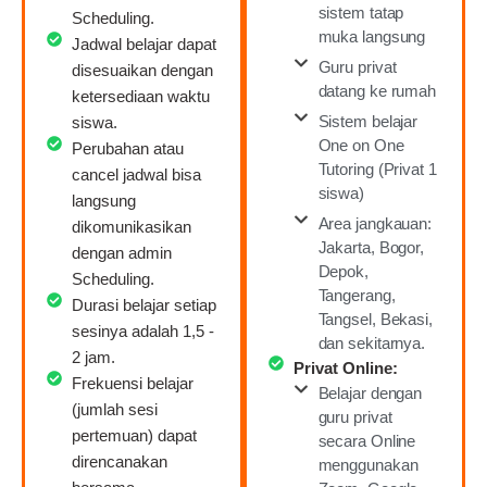
sistem tatap
Scheduling.
muka langsung
Jadwal belajar dapat
Guru privat
disesuaikan dengan
datang ke rumah
ketersediaan waktu
Sistem belajar
siswa.
One on One
Perubahan atau
Tutoring (Privat 1
cancel jadwal bisa
siswa)
langsung
Area jangkauan:
dikomunikasikan
Jakarta, Bogor,
dengan admin
Depok,
Scheduling.
Tangerang,
Durasi belajar setiap
Tangsel, Bekasi,
sesinya adalah 1,5 -
dan sekitarnya.
2 jam.
Privat Online:
Frekuensi belajar
Belajar dengan
(jumlah sesi
guru privat
pertemuan) dapat
secara Online
direncanakan
menggunakan