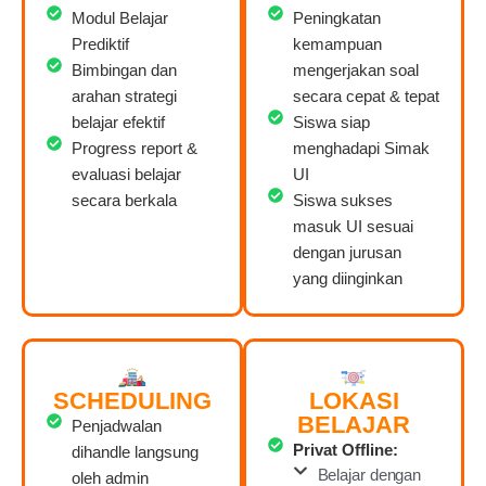
Modul Belajar
Peningkatan
Prediktif
kemampuan
Bimbingan dan
mengerjakan soal
arahan strategi
secara cepat & tepat
belajar efektif
Siswa siap
Progress report &
menghadapi Simak
evaluasi belajar
UI
secara berkala
Siswa sukses
masuk UI sesuai
dengan jurusan
yang diinginkan
SCHEDULING
LOKASI
BELAJAR
Penjadwalan
Privat Offline:
dihandle langsung
Belajar dengan
oleh admin