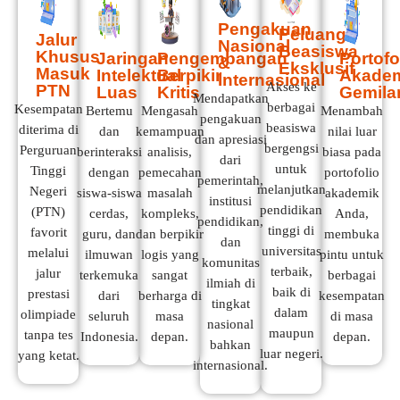
Pengakuan
Peluang
Jalur
Nasional
Beasiswa
Khusus
Jaringan
Pengembangan
Portofo
&
Eksklusif
Masuk
Intelektual
Berpikir
Akade
Internasional
Akses ke
PTN
Luas
Kritis
Gemila
Mendapatkan
berbagai
Kesempatan
Bertemu
Mengasah
Menambah
pengakuan
beasiswa
diterima di
dan
kemampuan
nilai luar
dan apresiasi
bergengsi
Perguruan
berinteraksi
analisis,
biasa pada
dari
untuk
Tinggi
dengan
pemecahan
portofolio
pemerintah,
melanjutkan
Negeri
siswa-siswa
masalah
akademik
institusi
pendidikan
(PTN)
cerdas,
kompleks,
Anda,
pendidikan,
tinggi di
favorit
guru, dan
dan berpikir
membuka
dan
universitas
melalui
ilmuwan
logis yang
pintu untuk
komunitas
terbaik,
jalur
terkemuka
sangat
berbagai
ilmiah di
baik di
prestasi
dari
berharga di
kesempatan
tingkat
dalam
olimpiade
seluruh
masa
di masa
nasional
maupun
tanpa tes
Indonesia.
depan.
depan.
bahkan
luar negeri.
yang ketat.
internasional.