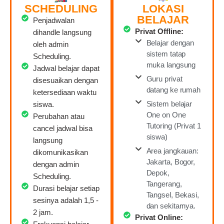
SCHEDULING
LOKASI
BELAJAR
Penjadwalan
Privat Offline:
dihandle langsung
Belajar dengan
oleh admin
sistem tatap
Scheduling.
muka langsung
Jadwal belajar dapat
Guru privat
disesuaikan dengan
datang ke rumah
ketersediaan waktu
Sistem belajar
siswa.
One on One
Perubahan atau
Tutoring (Privat 1
cancel jadwal bisa
siswa)
langsung
Area jangkauan:
dikomunikasikan
Jakarta, Bogor,
dengan admin
Depok,
Scheduling.
Tangerang,
Durasi belajar setiap
Tangsel, Bekasi,
sesinya adalah 1,5 -
dan sekitarnya.
2 jam.
Privat Online: