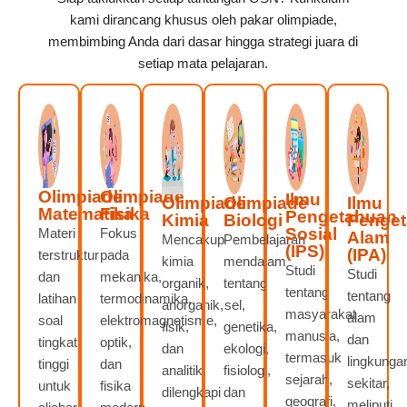
kami dirancang khusus oleh pakar olimpiade,
membimbing Anda dari dasar hingga strategi juara di
setiap mata pelajaran.
Olimpiade
Olimpiade
Ilmu
Olimpiade
Olimpiade
Ilmu
Matematika
Fisika
Pengetahuan
Kimia
Biologi
Penge
Sosial
Materi
Fokus
Alam
Mencakup
Pembelajaran
(IPS)
(IPA)
terstruktur
pada
kimia
mendalam
Studi
Studi
dan
mekanika,
organik,
tentang
tentang
tentang
latihan
termodinamika,
anorganik,
sel,
masyarakat
alam
soal
elektromagnetisme,
fisik,
genetika,
manusia,
dan
tingkat
optik,
dan
ekologi,
termasuk
lingkunga
tinggi
dan
analitik,
fisiologi,
sejarah,
sekitar,
untuk
fisika
dilengkapi
dan
geografi,
meliputi