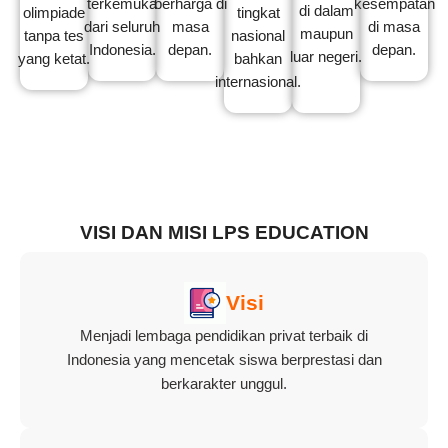
terkemuka
berharga di
kesempatan
di dalam
olimpiade
tingkat
dari seluruh
masa
di masa
maupun
tanpa tes
nasional
Indonesia.
depan.
depan.
luar negeri.
yang ketat.
bahkan
internasional.
VISI DAN MISI LPS EDUCATION
Visi
Menjadi lembaga pendidikan privat terbaik di
Indonesia yang mencetak siswa berprestasi dan
berkarakter unggul.