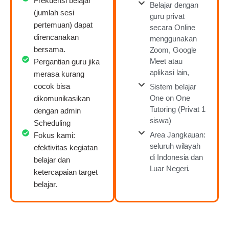
Frekuensi belajar
Belajar dengan
(jumlah sesi
guru privat
pertemuan) dapat
secara Online
direncanakan
menggunakan
bersama.
Zoom, Google
Meet atau
Pergantian guru jika
aplikasi lain,
merasa kurang
cocok bisa
Sistem belajar
One on One
dikomunikasikan
Tutoring (Privat 1
dengan admin
siswa)
Scheduling
Area Jangkauan:
Fokus kami:
seluruh wilayah
efektivitas kegiatan
di Indonesia dan
belajar dan
Luar Negeri.
ketercapaian target
belajar.