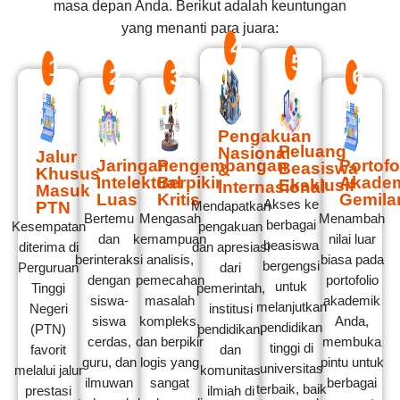
masa depan Anda. Berikut adalah keuntungan
yang menanti para juara:
4
5
1
2
3
6
Pengakuan
Peluang
Nasional
Jalur
Jaringan
Pengembangan
Portofo
Beasiswa
&
Khusus
Intelektual
Berpikir
Akade
Eksklusif
Internasional
Masuk
Luas
Kritis
Gemila
Akses ke
PTN
Mendapatkan
Bertemu
Mengasah
Menambah
berbagai
Kesempatan
pengakuan
dan
kemampuan
nilai luar
beasiswa
diterima di
dan apresiasi
berinteraksi
analisis,
biasa pada
bergengsi
Perguruan
dari
dengan
pemecahan
portofolio
untuk
Tinggi
pemerintah,
siswa-
masalah
akademik
melanjutkan
Negeri
institusi
siswa
kompleks,
Anda,
pendidikan
(PTN)
pendidikan,
cerdas,
dan berpikir
membuka
tinggi di
favorit
dan
guru, dan
logis yang
pintu untuk
universitas
melalui jalur
komunitas
ilmuwan
sangat
berbagai
terbaik, baik
prestasi
ilmiah di