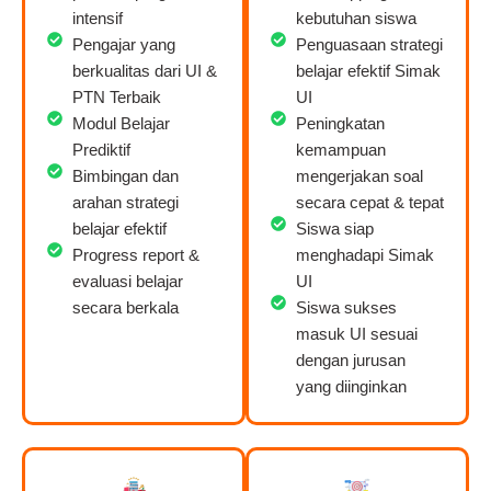
intensif
kebutuhan siswa
Pengajar yang
Penguasaan strategi
berkualitas dari UI &
belajar efektif Simak
PTN Terbaik
UI
Modul Belajar
Peningkatan
Prediktif
kemampuan
Bimbingan dan
mengerjakan soal
arahan strategi
secara cepat & tepat
belajar efektif
Siswa siap
Progress report &
menghadapi Simak
evaluasi belajar
UI
secara berkala
Siswa sukses
masuk UI sesuai
dengan jurusan
yang diinginkan