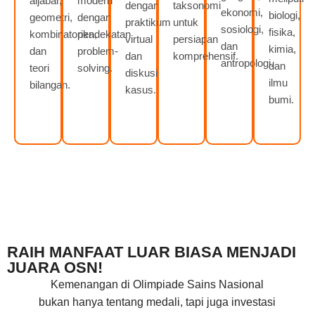
aljabar,
modern
dengan
taksonomi
ekonomi,
biologi,
geometri,
dengan
praktikum
untuk
sosiologi,
fisika,
kombinatorika,
pendekatan
virtual
persiapan
dan
kimia,
dan
problem-
dan
komprehensif.
antropologi.
dan
teori
solving.
diskusi
ilmu
bilangan.
kasus.
bumi.
RAIH MANFAAT LUAR BIASA MENJADI
JUARA OSN!
Kemenangan di Olimpiade Sains Nasional
bukan hanya tentang medali, tapi juga investasi