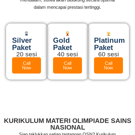
dalam mencapai prestasi tertinggi.
Silver
Gold
Platinum
Paket
Paket
Paket
20 sesi
40 sesi
60 sesi
Call
Call
Call
Now
Now
Now
KURIKULUM MATERI OLIMPIADE SAINS
NASIONAL
Siap taklukkan setiap tantangan OSN? Kurikulum