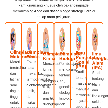
kami dirancang khusus oleh pakar olimpiade,
membimbing Anda dari dasar hingga strategi juara di
setiap mata pelajaran.
Olimpiade
Olimpiade
Ilmu
Olimpiade
Olimpiade
Ilmu
Matematika
Fisika
Pengetahuan
Kimia
Biologi
Penge
Sosial
Materi
Fokus
Alam
Mencakup
Pembelajaran
(IPS)
(IPA)
terstruktur
pada
kimia
mendalam
Studi
Studi
dan
mekanika,
organik,
tentang
tentang
tentang
latihan
termodinamika,
anorganik,
sel,
masyarakat
alam
soal
elektromagnetisme,
fisik,
genetika,
manusia,
dan
tingkat
optik,
dan
ekologi,
termasuk
lingkunga
tinggi
dan
analitik,
fisiologi,
sejarah,
sekitar,
untuk
fisika
dilengkapi
dan
geografi,
meliputi