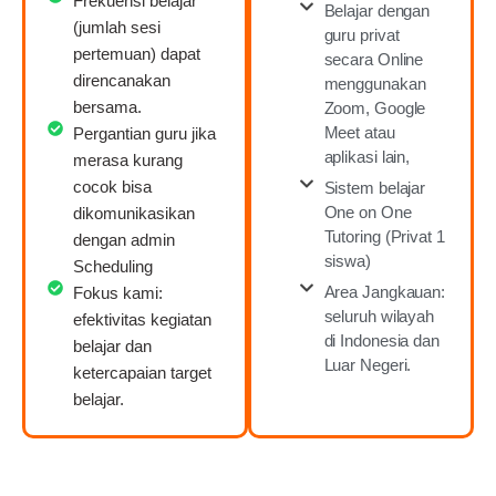
Frekuensi belajar
Belajar dengan
(jumlah sesi
guru privat
pertemuan) dapat
secara Online
direncanakan
menggunakan
bersama.
Zoom, Google
Meet atau
Pergantian guru jika
aplikasi lain,
merasa kurang
cocok bisa
Sistem belajar
One on One
dikomunikasikan
Tutoring (Privat 1
dengan admin
siswa)
Scheduling
Area Jangkauan:
Fokus kami:
seluruh wilayah
efektivitas kegiatan
di Indonesia dan
belajar dan
Luar Negeri.
ketercapaian target
belajar.