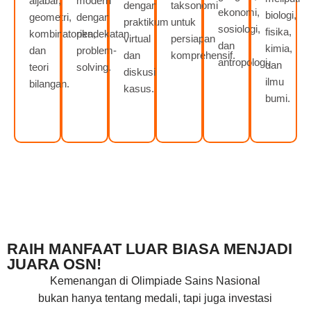
aljabar,
modern
dengan
taksonomi
ekonomi,
biologi,
geometri,
dengan
praktikum
untuk
sosiologi,
fisika,
kombinatorika,
pendekatan
virtual
persiapan
dan
kimia,
dan
problem-
dan
komprehensif.
antropologi.
dan
teori
solving.
diskusi
ilmu
bilangan.
kasus.
bumi.
RAIH MANFAAT LUAR BIASA MENJADI
JUARA OSN!
Kemenangan di Olimpiade Sains Nasional
bukan hanya tentang medali, tapi juga investasi