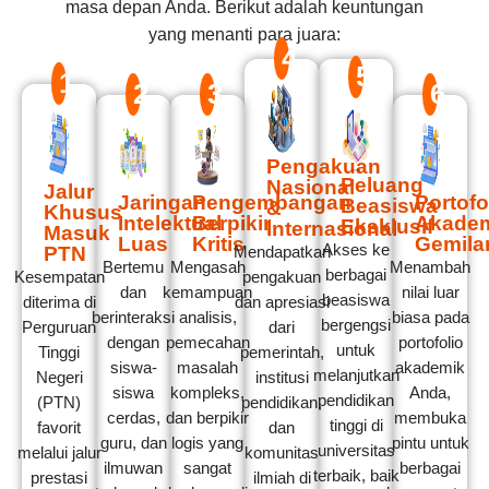
masa depan Anda. Berikut adalah keuntungan
yang menanti para juara:
4
5
1
2
3
6
Pengakuan
Peluang
Nasional
Jalur
Jaringan
Pengembangan
Portofo
Beasiswa
&
Khusus
Intelektual
Berpikir
Akade
Eksklusif
Internasional
Masuk
Luas
Kritis
Gemila
Akses ke
PTN
Mendapatkan
Bertemu
Mengasah
Menambah
berbagai
Kesempatan
pengakuan
dan
kemampuan
nilai luar
beasiswa
diterima di
dan apresiasi
berinteraksi
analisis,
biasa pada
bergengsi
Perguruan
dari
dengan
pemecahan
portofolio
untuk
Tinggi
pemerintah,
siswa-
masalah
akademik
melanjutkan
Negeri
institusi
siswa
kompleks,
Anda,
pendidikan
(PTN)
pendidikan,
cerdas,
dan berpikir
membuka
tinggi di
favorit
dan
guru, dan
logis yang
pintu untuk
universitas
melalui jalur
komunitas
ilmuwan
sangat
berbagai
terbaik, baik
prestasi
ilmiah di