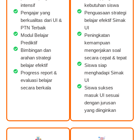
intensif
kebutuhan siswa
Pengajar yang
Penguasaan strategi
berkualitas dari UI &
belajar efektif Simak
PTN Terbaik
UI
Modul Belajar
Peningkatan
Prediktif
kemampuan
Bimbingan dan
mengerjakan soal
arahan strategi
secara cepat & tepat
belajar efektif
Siswa siap
Progress report &
menghadapi Simak
evaluasi belajar
UI
secara berkala
Siswa sukses
masuk UI sesuai
dengan jurusan
yang diinginkan