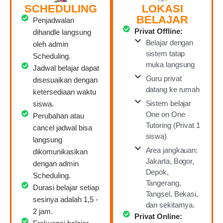
SCHEDULING
LOKASI
BELAJAR
Penjadwalan
Privat Offline:
dihandle langsung
Belajar dengan
oleh admin
sistem tatap
Scheduling.
muka langsung
Jadwal belajar dapat
Guru privat
disesuaikan dengan
datang ke rumah
ketersediaan waktu
Sistem belajar
siswa.
One on One
Perubahan atau
Tutoring (Privat 1
cancel jadwal bisa
siswa)
langsung
Area jangkauan:
dikomunikasikan
Jakarta, Bogor,
dengan admin
Depok,
Scheduling.
Tangerang,
Durasi belajar setiap
Tangsel, Bekasi,
sesinya adalah 1,5 -
dan sekitarnya.
2 jam.
Privat Online: