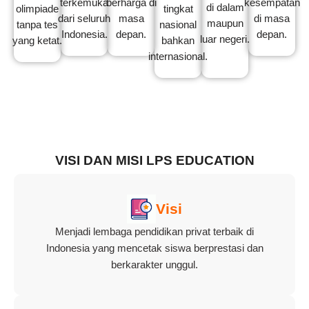
terkemuka
berharga di
kesempatan
di dalam
olimpiade
tingkat
dari seluruh
masa
di masa
maupun
tanpa tes
nasional
Indonesia.
depan.
depan.
luar negeri.
yang ketat.
bahkan
internasional.
VISI DAN MISI LPS EDUCATION
Visi
Menjadi lembaga pendidikan privat terbaik di
Indonesia yang mencetak siswa berprestasi dan
berkarakter unggul.