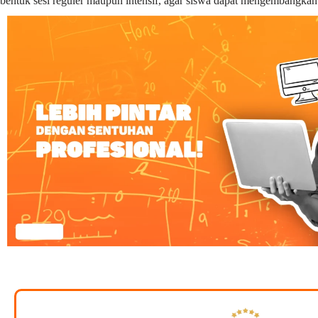
bentuk sesi reguler maupun intensif, agar siswa dapat mengembangka