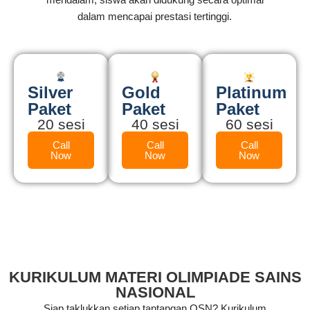
dalam mencapai prestasi tertinggi.
Silver
Gold
Platinum
Paket
Paket
Paket
20 sesi
40 sesi
60 sesi
Call
Call
Call
Now
Now
Now
KURIKULUM MATERI OLIMPIADE SAINS
NASIONAL
Siap taklukkan setiap tantangan OSN? Kurikulum