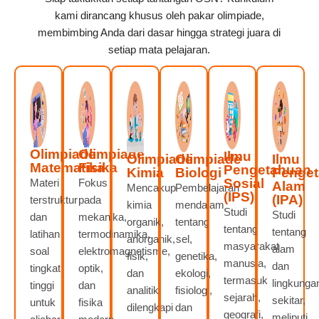
kami dirancang khusus oleh pakar olimpiade,
membimbing Anda dari dasar hingga strategi juara di
setiap mata pelajaran.
Olimpiade
Olimpiade
Ilmu
Olimpiade
Olimpiade
Ilmu
Matematika
Fisika
Pengetahuan
Kimia
Biologi
Penge
Sosial
Materi
Fokus
Alam
Mencakup
Pembelajaran
(IPS)
(IPA)
terstruktur
pada
kimia
mendalam
Studi
Studi
dan
mekanika,
organik,
tentang
tentang
tentang
latihan
termodinamika,
anorganik,
sel,
masyarakat
alam
soal
elektromagnetisme,
fisik,
genetika,
manusia,
dan
tingkat
optik,
dan
ekologi,
termasuk
lingkunga
tinggi
dan
analitik,
fisiologi,
sejarah,
sekitar,
untuk
fisika
dilengkapi
dan
geografi,
meliputi