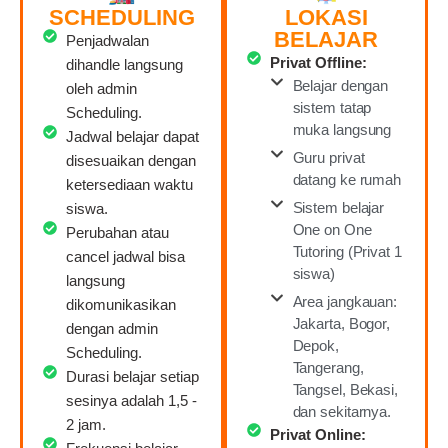
SCHEDULING
LOKASI
BELAJAR
Penjadwalan
Privat Offline:
dihandle langsung
Belajar dengan
oleh admin
sistem tatap
Scheduling.
muka langsung
Jadwal belajar dapat
Guru privat
disesuaikan dengan
datang ke rumah
ketersediaan waktu
Sistem belajar
siswa.
One on One
Perubahan atau
Tutoring (Privat 1
cancel jadwal bisa
siswa)
langsung
Area jangkauan:
dikomunikasikan
Jakarta, Bogor,
dengan admin
Depok,
Scheduling.
Tangerang,
Durasi belajar setiap
Tangsel, Bekasi,
sesinya adalah 1,5 -
dan sekitarnya.
2 jam.
Privat Online: