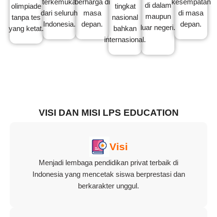
terkemuka
berharga di
kesempatan
di dalam
olimpiade
tingkat
dari seluruh
masa
di masa
maupun
tanpa tes
nasional
Indonesia.
depan.
depan.
luar negeri.
yang ketat.
bahkan
internasional.
VISI DAN MISI LPS EDUCATION
Visi
Menjadi lembaga pendidikan privat terbaik di
Indonesia yang mencetak siswa berprestasi dan
berkarakter unggul.