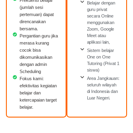
Frekuensi belajar
Belajar dengan
(jumlah sesi
guru privat
pertemuan) dapat
secara Online
direncanakan
menggunakan
bersama.
Zoom, Google
Meet atau
Pergantian guru jika
aplikasi lain,
merasa kurang
cocok bisa
Sistem belajar
One on One
dikomunikasikan
Tutoring (Privat 1
dengan admin
siswa)
Scheduling
Area Jangkauan:
Fokus kami:
seluruh wilayah
efektivitas kegiatan
di Indonesia dan
belajar dan
Luar Negeri.
ketercapaian target
belajar.