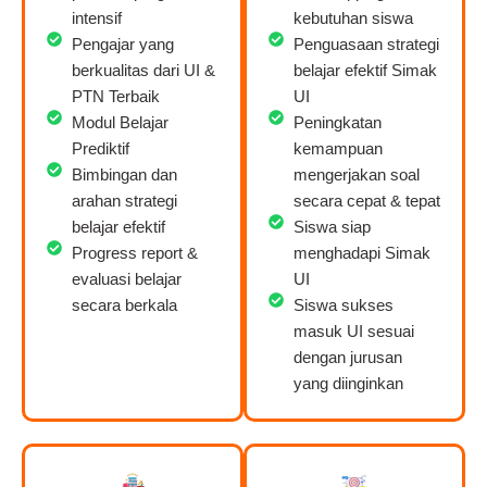
intensif
kebutuhan siswa
Pengajar yang
Penguasaan strategi
berkualitas dari UI &
belajar efektif Simak
PTN Terbaik
UI
Modul Belajar
Peningkatan
Prediktif
kemampuan
Bimbingan dan
mengerjakan soal
arahan strategi
secara cepat & tepat
belajar efektif
Siswa siap
Progress report &
menghadapi Simak
evaluasi belajar
UI
secara berkala
Siswa sukses
masuk UI sesuai
dengan jurusan
yang diinginkan