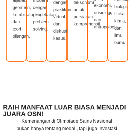
aljabar,
modern
dengan
taksonomi
ekonomi,
biologi,
geometri,
dengan
praktikum
untuk
sosiologi,
fisika,
kombinatorika,
pendekatan
virtual
persiapan
dan
kimia,
dan
problem-
dan
komprehensif.
antropologi.
dan
teori
solving.
diskusi
ilmu
bilangan.
kasus.
bumi.
RAIH MANFAAT LUAR BIASA MENJADI
JUARA OSN!
Kemenangan di Olimpiade Sains Nasional
bukan hanya tentang medali, tapi juga investasi