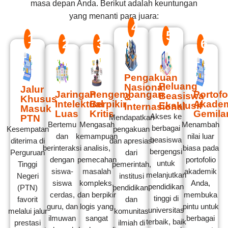
masa depan Anda. Berikut adalah keuntungan
yang menanti para juara:
4
5
1
2
3
6
Pengakuan
Peluang
Nasional
Jalur
Jaringan
Pengembangan
Portofo
Beasiswa
&
Khusus
Intelektual
Berpikir
Akade
Eksklusif
Internasional
Masuk
Luas
Kritis
Gemila
Akses ke
PTN
Mendapatkan
Bertemu
Mengasah
Menambah
berbagai
Kesempatan
pengakuan
dan
kemampuan
nilai luar
beasiswa
diterima di
dan apresiasi
berinteraksi
analisis,
biasa pada
bergengsi
Perguruan
dari
dengan
pemecahan
portofolio
untuk
Tinggi
pemerintah,
siswa-
masalah
akademik
melanjutkan
Negeri
institusi
siswa
kompleks,
Anda,
pendidikan
(PTN)
pendidikan,
cerdas,
dan berpikir
membuka
tinggi di
favorit
dan
guru, dan
logis yang
pintu untuk
universitas
melalui jalur
komunitas
ilmuwan
sangat
berbagai
terbaik, baik
prestasi
ilmiah di