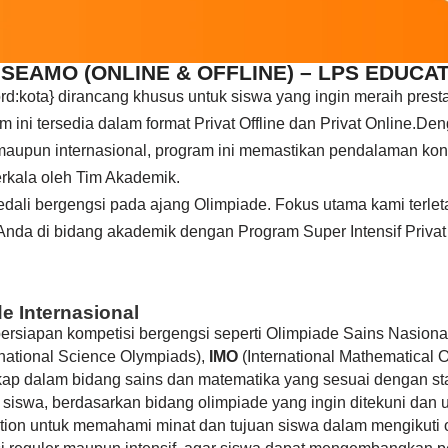
, SEAMO (ONLINE & OFFLINE) – LPS EDUCA
d:kota} dirancang khusus untuk siswa yang ingin meraih presta
 ini tersedia dalam format Privat Offline dan Privat Online.De
aupun internasional, program ini memastikan pendalaman konse
erkala oleh Tim Akademik.
dali bergengsi pada ajang Olimpiade. Fokus utama kami terl
 Anda di bidang akademik dengan Program Super Intensif Priva
e Internasional
ersiapan kompetisi bergengsi seperti Olimpiade Sains Nasion
rnational Science Olympiads),
IMO
(International Mathematical 
p dalam bidang sains dan matematika yang sesuai dengan stan
k siswa, berdasarkan bidang olimpiade yang ingin ditekuni da
tion untuk memahami minat dan tujuan siswa dalam mengikut