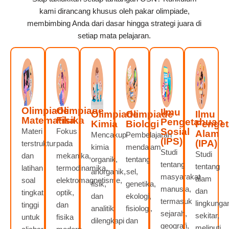
kami dirancang khusus oleh pakar olimpiade,
membimbing Anda dari dasar hingga strategi juara di
setiap mata pelajaran.
Olimpiade
Olimpiade
Ilmu
Olimpiade
Olimpiade
Ilmu
Matematika
Fisika
Pengetahuan
Kimia
Biologi
Penge
Sosial
Materi
Fokus
Alam
Mencakup
Pembelajaran
(IPS)
(IPA)
terstruktur
pada
kimia
mendalam
Studi
Studi
dan
mekanika,
organik,
tentang
tentang
tentang
latihan
termodinamika,
anorganik,
sel,
masyarakat
alam
soal
elektromagnetisme,
fisik,
genetika,
manusia,
dan
tingkat
optik,
dan
ekologi,
termasuk
lingkunga
tinggi
dan
analitik,
fisiologi,
sejarah,
sekitar,
untuk
fisika
dilengkapi
dan
geografi,
meliputi