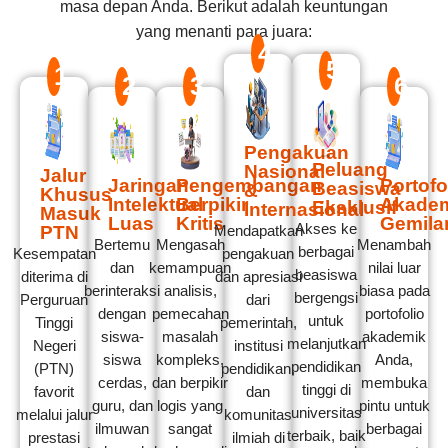
masa depan Anda. Berikut adalah keuntungan
yang menanti para juara:
4
5
1
2
3
6
Pengakuan
Peluang
Nasional
Jalur
Jaringan
Pengembangan
Portofo
Beasiswa
&
Khusus
Intelektual
Berpikir
Akade
Eksklusif
Internasional
Masuk
Luas
Kritis
Gemila
Akses ke
PTN
Mendapatkan
Bertemu
Mengasah
Menambah
berbagai
Kesempatan
pengakuan
dan
kemampuan
nilai luar
beasiswa
diterima di
dan apresiasi
berinteraksi
analisis,
biasa pada
bergengsi
Perguruan
dari
dengan
pemecahan
portofolio
untuk
Tinggi
pemerintah,
siswa-
masalah
akademik
melanjutkan
Negeri
institusi
siswa
kompleks,
Anda,
pendidikan
(PTN)
pendidikan,
cerdas,
dan berpikir
membuka
tinggi di
favorit
dan
guru, dan
logis yang
pintu untuk
universitas
melalui jalur
komunitas
ilmuwan
sangat
berbagai
terbaik, baik
prestasi
ilmiah di