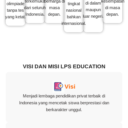
terkemuka
berharga di
kesempatan
di dalam
olimpiade
tingkat
dari seluruh
masa
di masa
maupun
tanpa tes
nasional
Indonesia.
depan.
depan.
luar negeri.
yang ketat.
bahkan
internasional.
VISI DAN MISI LPS EDUCATION
Visi
Menjadi lembaga pendidikan privat terbaik di
Indonesia yang mencetak siswa berprestasi dan
berkarakter unggul.