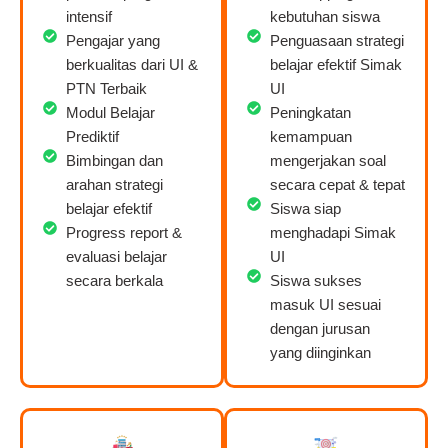
intensif
kebutuhan siswa
Pengajar yang
Penguasaan strategi
berkualitas dari UI &
belajar efektif Simak
PTN Terbaik
UI
Modul Belajar
Peningkatan
Prediktif
kemampuan
Bimbingan dan
mengerjakan soal
arahan strategi
secara cepat & tepat
belajar efektif
Siswa siap
Progress report &
menghadapi Simak
evaluasi belajar
UI
secara berkala
Siswa sukses
masuk UI sesuai
dengan jurusan
yang diinginkan