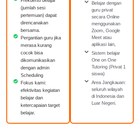
Frekuensi belajar
Belajar dengan
(jumlah sesi
guru privat
pertemuan) dapat
secara Online
direncanakan
menggunakan
bersama.
Zoom, Google
Meet atau
Pergantian guru jika
aplikasi lain,
merasa kurang
cocok bisa
Sistem belajar
One on One
dikomunikasikan
Tutoring (Privat 1
dengan admin
siswa)
Scheduling
Area Jangkauan:
Fokus kami:
seluruh wilayah
efektivitas kegiatan
di Indonesia dan
belajar dan
Luar Negeri.
ketercapaian target
belajar.