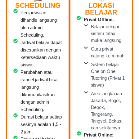
SCHEDULING
LOKASI
BELAJAR
Penjadwalan
Privat Offline:
dihandle langsung
Belajar dengan
oleh admin
sistem tatap
Scheduling.
muka langsung
Jadwal belajar dapat
Guru privat
disesuaikan dengan
datang ke rumah
ketersediaan waktu
Sistem belajar
siswa.
One on One
Perubahan atau
Tutoring (Privat 1
cancel jadwal bisa
siswa)
langsung
Area jangkauan:
dikomunikasikan
Jakarta, Bogor,
dengan admin
Depok,
Scheduling.
Tangerang,
Durasi belajar setiap
Tangsel, Bekasi,
sesinya adalah 1,5 -
dan sekitarnya.
2 jam.
Privat Online: