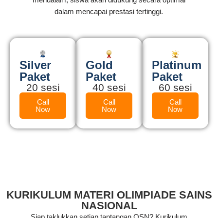
dalam mencapai prestasi tertinggi.
Silver
Gold
Platinum
Paket
Paket
Paket
20 sesi
40 sesi
60 sesi
Call
Call
Call
Now
Now
Now
KURIKULUM MATERI OLIMPIADE SAINS
NASIONAL
Siap taklukkan setiap tantangan OSN? Kurikulum