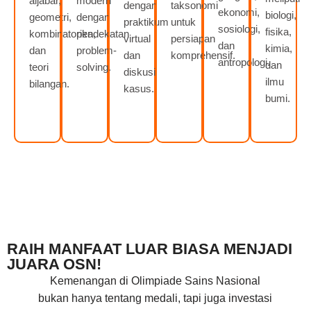
aljabar,
modern
dengan
taksonomi
ekonomi,
biologi,
geometri,
dengan
praktikum
untuk
sosiologi,
fisika,
kombinatorika,
pendekatan
virtual
persiapan
dan
kimia,
dan
problem-
dan
komprehensif.
antropologi.
dan
teori
solving.
diskusi
ilmu
bilangan.
kasus.
bumi.
RAIH MANFAAT LUAR BIASA MENJADI
JUARA OSN!
Kemenangan di Olimpiade Sains Nasional
bukan hanya tentang medali, tapi juga investasi