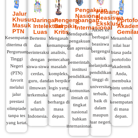
Pengakuan
Peluang
Jalur
Nasional
Beasiswa
Khusus
Jaringan
Pengembangan
Portofo
&
Eksklusif
Masuk
Intelektual
Berpikir
Akade
Internasional
Akses ke
PTN
Luas
Kritis
Gemila
Mendapatkan
berbagai
Kesempatan
Bertemu
Mengasah
Menambah
pengakuan
beasiswa
diterima di
dan
kemampuan
nilai luar
dan apresiasi
bergengsi
Perguruan
berinteraksi
analisis,
biasa pada
dari
untuk
Tinggi
dengan
pemecahan
portofolio
pemerintah,
melanjutkan
Negeri
siswa-siswa
masalah
akademik
institusi
pendidikan
(PTN)
cerdas,
kompleks,
Anda,
pendidikan,
tinggi di
favorit
guru, dan
dan berpikir
membuka
dan
universitas
melalui
ilmuwan
logis yang
pintu untuk
komunitas
terbaik,
jalur
terkemuka
sangat
berbagai
ilmiah di
baik di
prestasi
dari
berharga di
kesempatan
tingkat
dalam
olimpiade
seluruh
masa
di masa
nasional
maupun
tanpa tes
Indonesia.
depan.
depan.
bahkan
luar negeri.
yang ketat.
internasional.