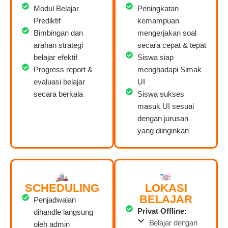
Modul Belajar
Peningkatan
Prediktif
kemampuan
Bimbingan dan
mengerjakan soal
arahan strategi
secara cepat & tepat
belajar efektif
Siswa siap
Progress report &
menghadapi Simak
evaluasi belajar
UI
secara berkala
Siswa sukses
masuk UI sesuai
dengan jurusan
yang diinginkan
SCHEDULING
LOKASI
BELAJAR
Penjadwalan
Privat Offline:
dihandle langsung
Belajar dengan
oleh admin