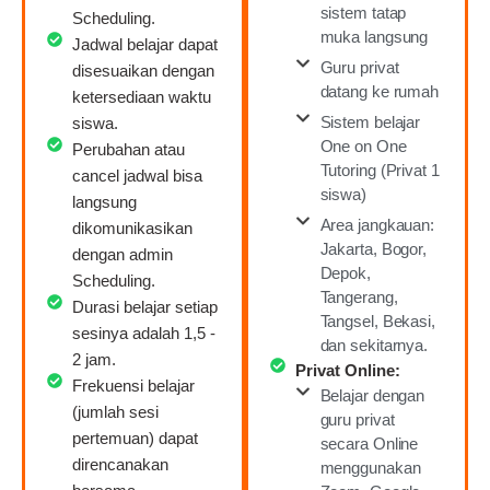
sistem tatap
Scheduling.
muka langsung
Jadwal belajar dapat
Guru privat
disesuaikan dengan
datang ke rumah
ketersediaan waktu
Sistem belajar
siswa.
One on One
Perubahan atau
Tutoring (Privat 1
cancel jadwal bisa
siswa)
langsung
Area jangkauan:
dikomunikasikan
Jakarta, Bogor,
dengan admin
Depok,
Scheduling.
Tangerang,
Durasi belajar setiap
Tangsel, Bekasi,
sesinya adalah 1,5 -
dan sekitarnya.
2 jam.
Privat Online:
Frekuensi belajar
Belajar dengan
(jumlah sesi
guru privat
pertemuan) dapat
secara Online
direncanakan
menggunakan