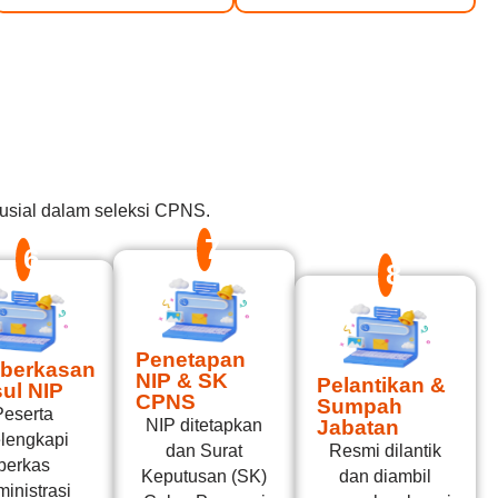
usial dalam seleksi CPNS.
7
6
8
Penetapan
berkasan
NIP & SK
Pelantikan &
ul NIP
CPNS
Sumpah
Peserta
NIP ditetapkan
Jabatan
lengkapi
dan Surat
Resmi dilantik
berkas
Keputusan (SK)
dan diambil
inistrasi