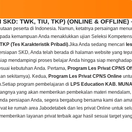
SKD: TWK, TIU, TKP) (ONLINE & OFFLINE)
jutaan peserta di Indonesia. Namun, ketatnya persaingan men
da pada kemampuan Anda menaklukkan ujian Seleksi Kompetensi
TKP (Tes Karakteristik Pribadi)
.Jika Anda sedang mencari
le
persiapan SKD, Anda telah berada di halaman website yang tepa
siap mendampingi proses belajar Anda hingga siap menghadapi 
sesuai kebutuhan Anda. Pertama,
Program Les Privat CPNS Off
an sekitarnya). Kedua,
Program Les Privat CPNS Online
untu
.Setiap program pembelajaran di
LPS Education KAB. MUN
idangnya yang akan memberikan pembekalan materi mendalam, ku
an tunda persiapan Anda, segera bergabung bersama kami dan am
at ke rumah area Jabodetabek dan les privat Online untuk sel
mberikan layanan privat terbaik agar hasil sesuai target yang