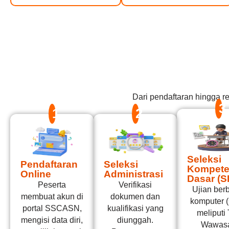
Dari pendaftaran hingga 
3
1
2
Seleksi
Pendaftaran
Seleksi
Kompete
Online
Administrasi
Dasar (S
Peserta
Verifikasi
Ujian ber
membuat akun di
dokumen dan
komputer 
portal SSCASN,
kualifikasi yang
meliputi
mengisi data diri,
diunggah.
Wawas