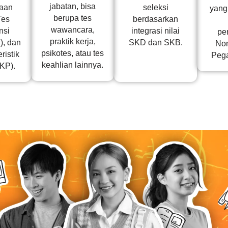
jabatan, bisa
seleksi
aan
yang
berupa tes
berdasarkan
Tes
wawancara,
integrasi nilai
nsi
pe
praktik kerja,
SKD dan SKB.
, dan
Nom
psikotes, atau tes
ristik
Pega
keahlian lainnya.
TKP).