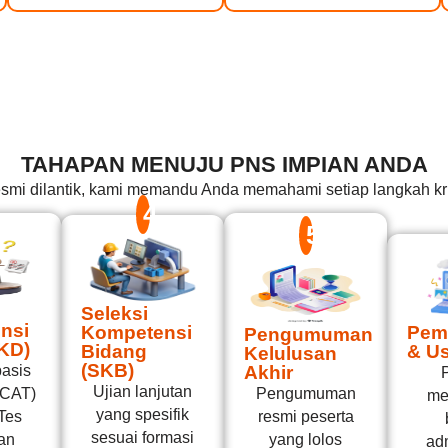
TAHAPAN MENUJU PNS IMPIAN ANDA
resmi dilantik, kami memandu Anda memahami setiap langkah kr
4
5
Seleksi
nsi
Kompetensi
Pem
Pengumuman
KD)
Bidang
& Us
Kelulusan
(SKB)
Akhir
basis
Ujian lanjutan
Pengumuman
(CAT)
me
yang spesifik
resmi peserta
 Tes
sesuai formasi
yang lolos
an
adm