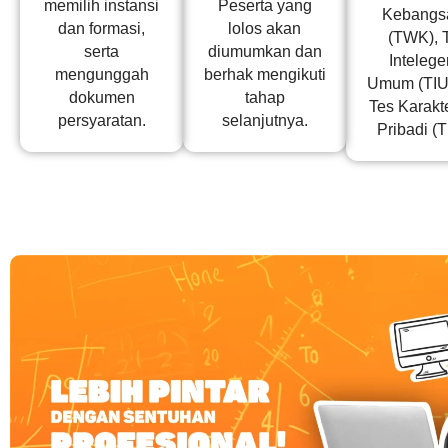
memilih instansi
Peserta yang
Kebangs
dan formasi,
lolos akan
(TWK), 
serta
diumumkan dan
Intelege
mengunggah
berhak mengikuti
Umum (TIU)
dokumen
tahap
Tes Karakte
persyaratan.
selanjutnya.
Pribadi (