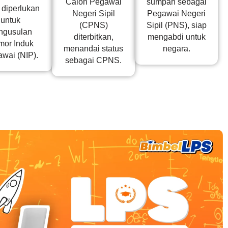
Calon Pegawai
sumpah sebagai
 diperlukan
Negeri Sipil
Pegawai Negeri
untuk
(CPNS)
Sipil (PNS), siap
ngusulan
diterbitkan,
mengabdi untuk
or Induk
menandai status
negara.
wai (NIP).
sebagai CPNS.