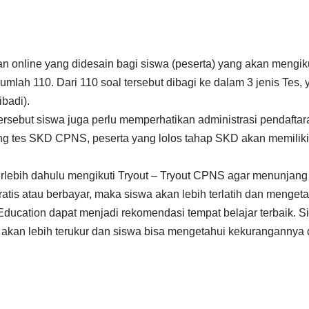
 dan online yang didesain bagi siswa (peserta) yang akan meng
umlah 110. Dari 110 soal tersebut dibagi ke dalam 3 jenis Te
badi).
ersebut siswa juga perlu memperhatikan administrasi pendaftar
ping tes SKD CPNS, peserta yang lolos tahap SKD akan memili
erlebih dahulu mengikuti Tryout – Tryout CPNS agar menunjan
atis atau berbayar, maka siswa akan lebih terlatih dan menget
ation dapat menjadi rekomendasi tempat belajar terbaik. Sis
kan lebih terukur dan siswa bisa mengetahui kekurangannya di