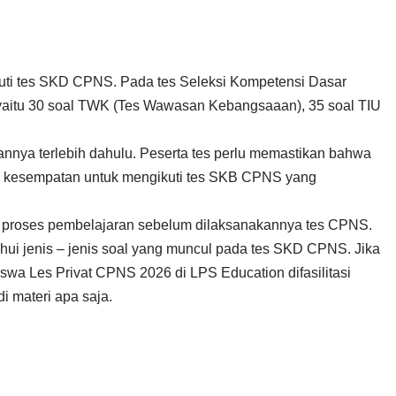
ikuti tes SKD CPNS. Pada tes Seleksi Kompetensi Dasar
s, yaitu 30 soal TWK (Tes Wawasan Kebangsaaan), 35 soal TIU
annya terlebih dahulu. Peserta tes perlu memastikan bahwa
ki kesempatan untuk mengikuti tes SKB CPNS yang
g proses pembelajaran sebelum dilaksanakannya tes CPNS.
ahui jenis – jenis soal yang muncul pada tes SKD CPNS. Jika
wa Les Privat CPNS 2026 di LPS Education difasilitasi
 materi apa saja.