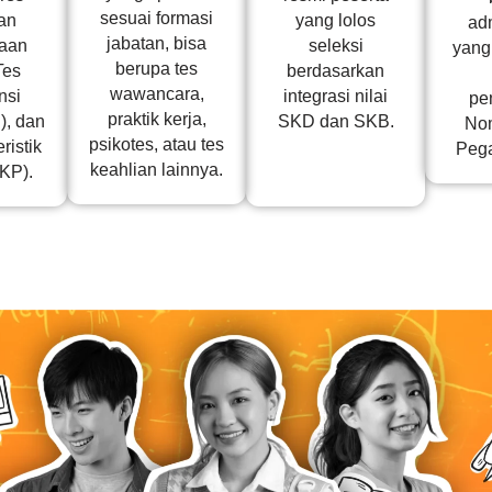
sesuai formasi
yang lolos
an
adm
jabatan, bisa
seleksi
aan
yang
berupa tes
berdasarkan
Tes
wawancara,
integrasi nilai
nsi
pe
praktik kerja,
SKD dan SKB.
, dan
Nom
psikotes, atau tes
ristik
Pega
keahlian lainnya.
TKP).