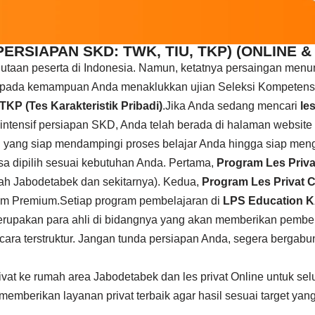
ERSIAPAN SKD: TWK, TIU, TKP) (ONLINE &
jutaan peserta di Indonesia. Namun, ketatnya persaingan men
da pada kemampuan Anda menaklukkan ujian Seleksi Kompetensi
TKP (Tes Karakteristik Pribadi)
.Jika Anda sedang mencari
le
 intensif persiapan SKD, Anda telah berada di halaman website
yang siap mendampingi proses belajar Anda hingga siap meng
sa dipilih sesuai kebutuhan Anda. Pertama,
Program Les Priva
yah Jabodetabek dan sekitarnya). Kedua,
Program Les Privat 
om Premium.Setiap program pembelajaran di
LPS Education
erupakan para ahli di bidangnya yang akan memberikan pembeka
a secara terstruktur. Jangan tunda persiapan Anda, segera ber
at ke rumah area Jabodetabek dan les privat Online untuk sel
mberikan layanan privat terbaik agar hasil sesuai target yang