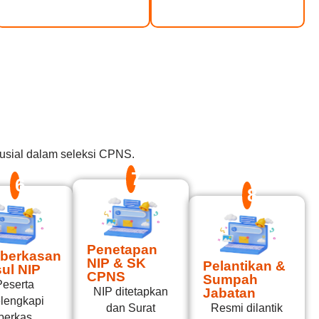
usial dalam seleksi CPNS.
7
6
8
Penetapan
berkasan
NIP & SK
Pelantikan &
ul NIP
CPNS
Sumpah
Peserta
NIP ditetapkan
Jabatan
lengkapi
dan Surat
Resmi dilantik
berkas