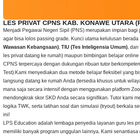
LES PRIVAT CPNS KAB. KONAWE UTARA (P
Menjadi Pegawai Negeri Sipil (PNS) merupakan impian bagi 
agar bisa lolos passing grade. Kunci utama kelulusan bera
Wawasan Kebangsaan)
,
TIU (Tes Inteligensia Umum)
, dan
les privat datang ke rumah) maupun bimbingan belajar online
CPNS terpercaya dengan dukungan ribuan tutor berkompeten 
Test).Kami menyediakan dua metode belajar fleksibel yang bi
langsung datang ke rumah Anda (tersedia khusus untuk wila
mana saja secara intensif dengan menggunakan platform Zo
mendongkrak skor SKD Anda secara signifikan. Tutor kami m
logika TWK, serta latihan soal dan simulasi (tryout) berkal
ini!
LPS Education adalah lembaga penyedia layanan guru les priv
memiliki banyak program unggulan lainnya. Kami senantiasa me