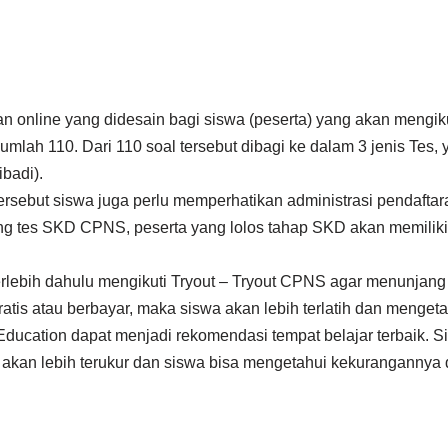
 dan online yang didesain bagi siswa (peserta) yang akan meng
umlah 110. Dari 110 soal tersebut dibagi ke dalam 3 jenis Te
badi).
ersebut siswa juga perlu memperhatikan administrasi pendaftar
ping tes SKD CPNS, peserta yang lolos tahap SKD akan memili
erlebih dahulu mengikuti Tryout – Tryout CPNS agar menunjan
atis atau berbayar, maka siswa akan lebih terlatih dan menget
ation dapat menjadi rekomendasi tempat belajar terbaik. Sis
kan lebih terukur dan siswa bisa mengetahui kekurangannya di