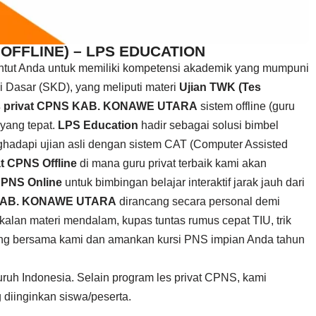
 OFFLINE) – LPS EDUCATION
untut Anda untuk memiliki kompetensi akademik yang mumpuni
 Dasar (SKD), yang meliputi materi
Ujian TWK (Tes
s privat CPNS KAB. KONAWE UTARA
sistem offline (guru
 yang tepat.
LPS Education
hadir sebagai solusi bimbel
hadapi ujian asli dengan sistem CAT (Computer Assisted
t CPNS Offline
di mana guru privat terbaik kami akan
CPNS Online
untuk bimbingan belajar interaktif jarak jauh dari
 KAB. KONAWE UTARA
dirancang secara personal demi
lan materi mendalam, kupas tuntas rumus cepat TIU, trik
gabung bersama kami dan amankan kursi PNS impian Anda tahun
uruh Indonesia. Selain program les privat CPNS, kami
 diinginkan siswa/peserta.