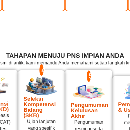
TAHAPAN MENUJU PNS IMPIAN ANDA
resmi dilantik, kami memandu Anda memahami setiap langkah kr
4
5
Seleksi
nsi
Kompetensi
Pem
Pengumuman
KD)
Bidang
& Us
Kelulusan
(SKB)
Akhir
basis
Ujian lanjutan
Pengumuman
(CAT)
me
yang spesifik
resmi peserta
 Tes