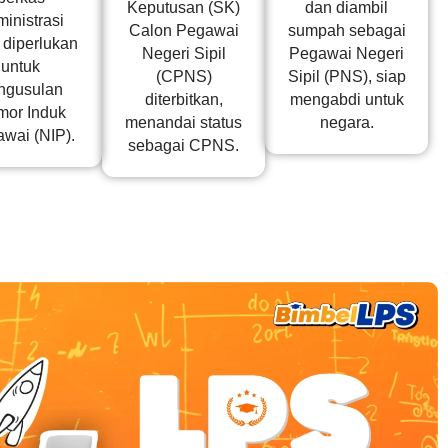
Keputusan (SK)
dan diambil
inistrasi
Calon Pegawai
sumpah sebagai
 diperlukan
Negeri Sipil
Pegawai Negeri
untuk
(CPNS)
Sipil (PNS), siap
ngusulan
diterbitkan,
mengabdi untuk
or Induk
menandai status
negara.
wai (NIP).
sebagai CPNS.