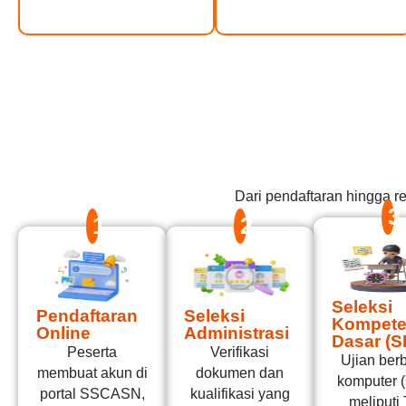
Dari pendaftaran hingga 
3
1
2
Seleksi
Pendaftaran
Seleksi
Kompete
Online
Administrasi
Dasar (S
Peserta
Verifikasi
Ujian ber
membuat akun di
dokumen dan
komputer 
portal SSCASN,
kualifikasi yang
meliputi